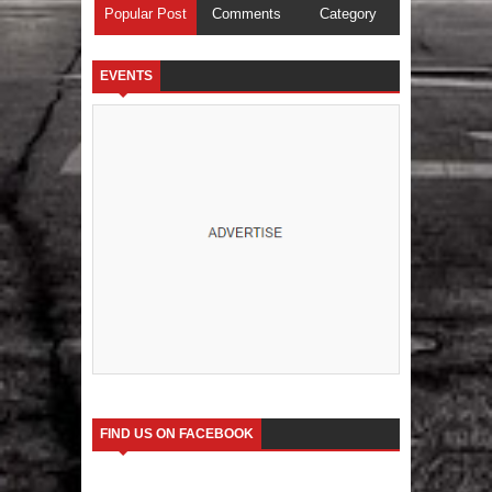
Popular Post
Comments
Category
EVENTS
FIND US ON FACEBOOK