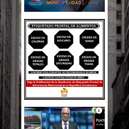
Un lunes trágico deja seis jóvenes
muertos
Heridos y edificios colapsados tras
terremoto de magnitud 7,1 en Japón
Poder Ejecutivo promulga
modificaciones al nuevo Código Penal
Diputado Félix Michell Rodríguez
reveló que con Presupuesto
Complementario gobierno endeuda
país con 3,500 millones de dólares