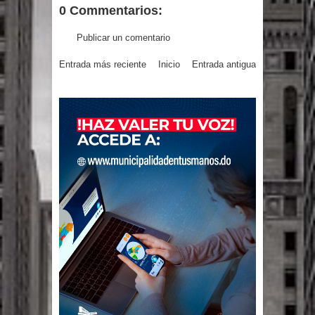
0 Commentarios:
gran parte del territorio nacional
Publicar un comentario
Miles de marroquíes cruzan la
Entrada más reciente
Inicio
Entrada antigua
frontera en masa para entrar a
España
TC declara inconstitucional decreto
sobre horarios de venta de alcohol
vigente desde 2006 y exige ley del
Congreso
Presidente LMD Víctor D´Aza
supervisa obra relleno sanitario y se
reúne con alcalde San Cristóbal