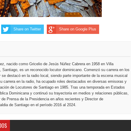
 de personas con enfermedades terminales
Share on Twitter
Share on Google Plus
ez, nacido como Gricelio de Jesús Núñez Cabrera en 1958 en Villa
 Santiago, es un reconocido locutor dominicano. Comenzó su carrera en los
 se destacó en la radio local, siendo parte importante de la escena musical
u carrera en la radio, ha ocupado roles destacados en diversas emisoras y
ciación de Locutores de Santiago en 1985. Tras una temporada en Estados
blica Dominicana y continuó su trayectoria en medios y relaciones públicas,
r de Prensa de la Presidencia en años recientes y Director de
ldia de Santiago en el período 2016 al 2024.
DOS