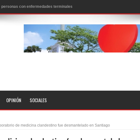
icanos SD 2026
0 pesos
n los aeropuertos de EE.UU., según NBC
ado problema cardíaco
ara sacar al PRM del Gobierno
fa contra el Ayuntamiento de Santiago
idades
libertad tras la anulación de condena de 15 años por lavado
OPINIÓN
SOCIALES
evas metas de transparencia a través SISMAP municipal
presidente Evo Morales
boratorio de medicina clandestino fue desmantelado en Santiago
erritorio nacional