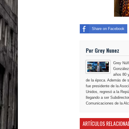
Nueva York aprueba ley para poner fin a la vida
Share on Facebook
Por Grey Nunez
Grey Núñ
González,
años 80 y
de la época. Además de s
fue presidente de la Aso
Unidos, regresó a la Repú
llegando a ser Subdirecto
Comunicaciones de la Alca
ARTÍCULOS RELACIONA