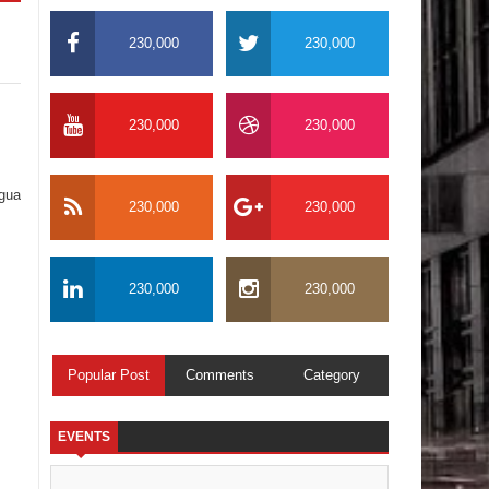
230,000
230,000
230,000
230,000
igua
230,000
230,000
230,000
230,000
Popular Post
Comments
Category
EVENTS