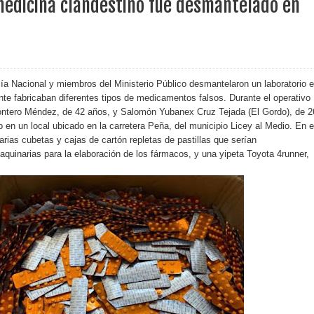
medicina clandestino fue desmantelado en
ara entrar a España
s de venta de alcohol vigente desde 2006 y exige ley del
cía Nacional y miembros del Ministerio Público desmantelaron un laboratorio 
e fabricaban diferentes tipos de medicamentos falsos. Durante el operativo
ntero Méndez, de 42 años, y Salomón Yubanex Cruz Tejada (El Gordo), de 2
o sanitario y se reúne con alcalde San Cristóbal
do en un local ubicado en la carretera Peña, del municipio Licey al Medio. En e
varias cubetas y cajas de cartón repletas de pastillas que serían
quinarias para la elaboración de los fármacos, y una yipeta Toyota 4runner,
 magnitud 7,1 en Japón
o Código Penal
 Presupuesto Complementario gobierno endeuda país con
ección de hombres