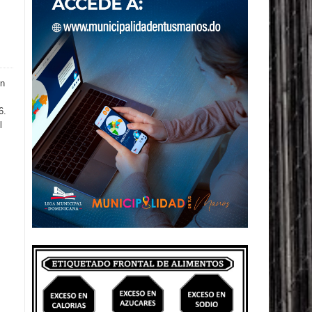
en
6.
l