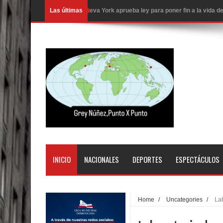
Las últimas
Juan Luis Guerra cerrará los Juegos Centroamer
En Santiago precio del botellón de agua sube a 9
Entre 20 y 40 inmigrantes al día son detenidos e
Belkis Concepción será intervenida por un delic
Abel Martínez llama a los dominicanos a unirse p
Tres detenidos tras detectarse una presunta esta
PRM votará “por aclamación” a sus nuevas autor
El expresidente peruano Ollanta Humala queda en 
INICIO
NACIONALES
DEPORTES
ESPECTÁCULOS
DIGEIG y Liga Municipal Dominicana impulsan nu
La Fiscalía de Bolivia ordena la detención del ex
Home
/
Uncategories
/
La
Calor extremo para este jueves en gran parte del t