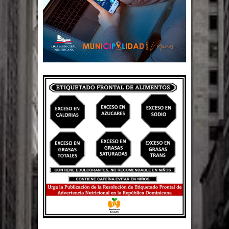
Un lunes trágico deja seis jóvenes
muertos
Heridos y edificios colapsados tras
terremoto de magnitud 7,1 en Japón
Poder Ejecutivo promulga
modificaciones al nuevo Código Penal
Diputado Félix Michell Rodríguez
reveló que con Presupuesto
Complementario gobierno endeuda
país con 3,500 millones de dólares