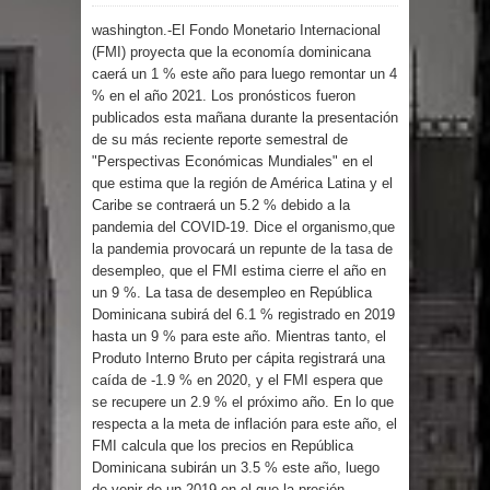
washington.-El Fondo Monetario Internacional
por un delicado problema cardíaco
(FMI) proyecta que la economía dominicana
caerá un 1 % este año para luego remontar un 4
Abel Martínez llama a los
% en el año 2021. Los pronósticos fueron
publicados esta mañana durante la presentación
dominicanos a unirse para sacar al
de su más reciente reporte semestral de
"Perspectivas Económicas Mundiales" en el
PRM del Gobierno
que estima que la región de América Latina y el
Caribe se contraerá un 5.2 % debido a la
Tres detenidos tras detectarse una
pandemia del COVID-19. Dice el organismo,que
la pandemia provocará un repunte de la tasa de
presunta estafa contra el
desempleo, que el FMI estima cierre el año en
un 9 %. La tasa de desempleo en República
Dominicana subirá del 6.1 % registrado en 2019
Ayuntamiento de Santiago
hasta un 9 % para este año. Mientras tanto, el
Produto Interno Bruto per cápita registrará una
PRM votará “por aclamación” a sus
caída de -1.9 % en 2020, y el FMI espera que
se recupere un 2.9 % el próximo año. En lo que
nuevas autoridades
respecta a la meta de inflación para este año, el
FMI calcula que los precios en República
El expresidente peruano Ollanta
Dominicana subirán un 3.5 % este año, luego
de venir de un 2019 en el que la presión