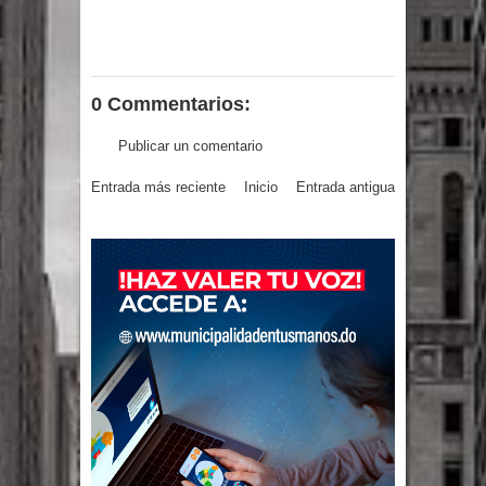
gran parte del territorio nacional
Miles de marroquíes cruzan la
0 Commentarios:
frontera en masa para entrar a
Publicar un comentario
España
Entrada más reciente
Inicio
Entrada antigua
TC declara inconstitucional decreto
sobre horarios de venta de alcohol
vigente desde 2006 y exige ley del
Congreso
Presidente LMD Víctor D´Aza
supervisa obra relleno sanitario y se
reúne con alcalde San Cristóbal