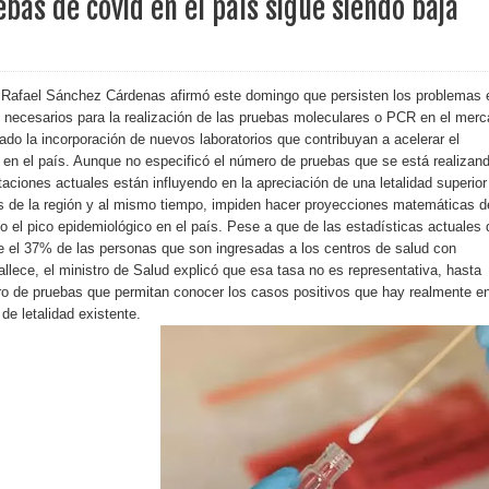
bas de covid en el país sigue siendo baja
erritorio nacional
ara entrar a España
, Rafael Sánchez Cárdenas afirmó este domingo que persisten los problemas 
s necesarios para la realización de las pruebas moleculares o PCR en el mer
s de venta de alcohol vigente desde 2006 y exige ley del
dado la incorporación de nuevos laboratorios que contribuyan a acelerar el
 en el país. Aunque no especificó el número de pruebas que se está realizan
itaciones actuales están influyendo en la apreciación de una letalidad superior
s de la región y al mismo tiempo, impiden hacer proyecciones matemáticas d
o sanitario y se reúne con alcalde San Cristóbal
 el pico epidemiológico en el país. Pese a que de las estadísticas actuales 
e el 37% de las personas que son ingresadas a los centros de salud con
lece, el ministro de Salud explicó que esa tasa no es representativa, hasta
ero de pruebas que permitan conocer los casos positivos que hay realmente en
 magnitud 7,1 en Japón
de letalidad existente.
o Código Penal
 Presupuesto Complementario gobierno endeuda país con