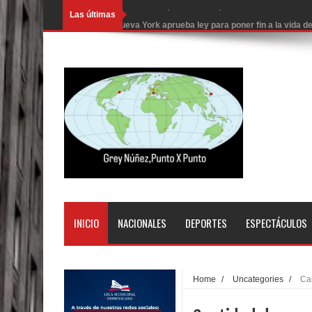
Las últimas
Nueva York aprueba ley para poner fin a la vida
Juan Luis Guerra cerrará los Juegos Centroamer
En Santiago precio del botellón de agua sube a 9
Entre 20 y 40 inmigrantes al día son detenidos e
Belkis Concepción será intervenida por un delic
Abel Martínez llama a los dominicanos a unirse p
Tres detenidos tras detectarse una presunta esta
PRM votará “por aclamación” a sus nuevas autor
INICIO
NACIONALES
DEPORTES
ESPECTÁCULOS
El expresidente peruano Ollanta Humala queda en 
DIGEIG y Liga Municipal Dominicana impulsan nu
Home
/
Uncategories
/
Can
La Fiscalía de Bolivia ordena la detención del ex