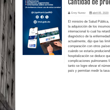
Cantidad de prue
Calor extremo para este jueves en gran parte del t
Grey Nunez
abril 05, 2020
Miles de marroquíes cruzan la frontera en masa p
El ministro de Salud Pública
la adquisición de los insumo
TC declara inconstitucional decreto sobre horario
internacional lo cual ha retar
diagnóstico de la enfermedad
Congreso
actualmente, dijo que las lim
comparación con otros paíse
Presidente LMD Víctor D´Aza supervisa obra rellen
cuándo se estaría produciendo
hospitalización se deduce qu
Un lunes trágico deja seis jóvenes muertos
complicaciones pulmonares fal
tanto se logre elevar el núm
Heridos y edificios colapsados tras terremoto de
país y permitan medir la tasa 
Poder Ejecutivo promulga modificaciones al nuev
Diputado Félix Michell Rodríguez reveló que con
3,500 millones de dólares