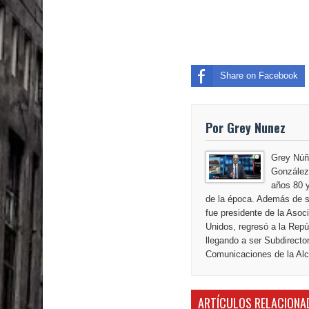
El PRM tendrá desde el próximo domingo una dir
Share on Facebook
Por Grey Nunez
Grey Núñ
González,
años 80 y
de la época. Además de s
fue presidente de la Aso
Unidos, regresó a la Repú
llegando a ser Subdirecto
Comunicaciones de la Alca
ARTÍCULOS RELACIONA