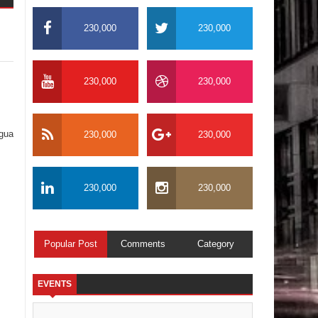
230,000
230,000
230,000
230,000
igua
230,000
230,000
230,000
230,000
Popular Post
Comments
Category
EVENTS