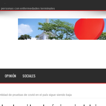
 de personas con enfermedades terminales
icanos SD 2026
0 pesos
n los aeropuertos de EE.UU., según NBC
ado problema cardíaco
ara sacar al PRM del Gobierno
fa contra el Ayuntamiento de Santiago
idades
OPINIÓN
SOCIALES
libertad tras la anulación de condena de 15 años por lavado
evas metas de transparencia a través SISMAP municipal
tidad de pruebas de covid en el país sigue siendo baja
presidente Evo Morales