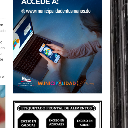
en
cado
do
 en
e
de
 el