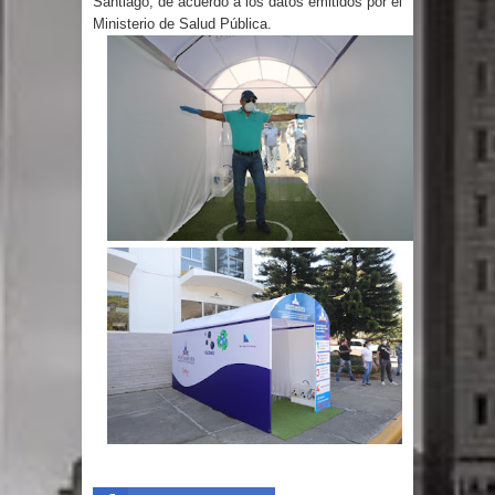
Santiago, de acuerdo a los datos emitidos por el
Ministerio de Salud Pública.
gran parte del territorio nacional
Miles de marroquíes cruzan la
frontera en masa para entrar a
España
TC declara inconstitucional decreto
sobre horarios de venta de alcohol
vigente desde 2006 y exige ley del
Congreso
Presidente LMD Víctor D´Aza
supervisa obra relleno sanitario y se
reúne con alcalde San Cristóbal