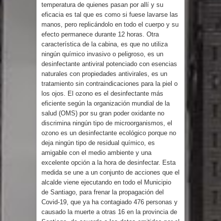
Humala queda en libertad tras la
temperatura de quienes pasan por allí y su
eficacia es tal que es como si fuese lavarse las
manos, pero replicándolo en todo el cuerpo y su
anulación de condena de 15 años por
efecto permanece durante 12 horas. Otra
característica de la cabina, es que no utiliza
lavado
ningún químico invasivo o peligroso, es un
desinfectante antiviral potenciado con esencias
DIGEIG y Liga Municipal Dominicana
naturales con propiedades antivirales, es un
tratamiento sin contraindicaciones para la piel o
impulsan nuevas metas de
los ojos. El ozono es el desinfectante más
eficiente según la organización mundial de la
transparencia a través SISMAP
salud (OMS) por su gran poder oxidante no
discrimina ningún tipo de microorganismos, el
municipal
ozono es un desinfectante ecológico porque no
deja ningún tipo de residual químico, es
La Fiscalía de Bolivia ordena la
amigable con el medio ambiente y una
excelente opción a la hora de desinfectar. Esta
detención del expresidente Evo
medida se une a un conjunto de acciones que el
alcalde viene ejecutando en todo el Municipio
Morales
de Santiago, para frenar la propagación del
Covid-19, que ya ha contagiado 476 personas y
Calor extremo para este jueves en
causado la muerte a otras 16 en la provincia de