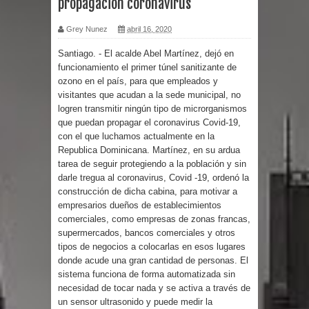
propagación coronavirus
por un delicado problema cardíaco
Grey Nunez
abril 16, 2020
Santiago. - El acalde Abel Martínez, dejó en
Abel Martínez llama a los
funcionamiento el primer túnel sanitizante de
ozono en el país, para que empleados y
dominicanos a unirse para sacar al
visitantes que acudan a la sede municipal, no
logren transmitir ningún tipo de microrganismos
PRM del Gobierno
que puedan propagar el coronavirus Covid-19,
con el que luchamos actualmente en la
Tres detenidos tras detectarse una
Republica Dominicana. Martínez, en su ardua
tarea de seguir protegiendo a la población y sin
presunta estafa contra el
darle tregua al coronavirus, Covid -19, ordenó la
construcción de dicha cabina, para motivar a
Ayuntamiento de Santiago
empresarios dueños de establecimientos
comerciales, como empresas de zonas francas,
PRM votará “por aclamación” a sus
supermercados, bancos comerciales y otros
tipos de negocios a colocarlas en esos lugares
nuevas autoridades
donde acude una gran cantidad de personas. El
sistema funciona de forma automatizada sin
El expresidente peruano Ollanta
necesidad de tocar nada y se activa a través de
un sensor ultrasonido y puede medir la