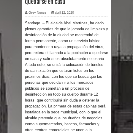
quedarse en casa
por un delicado problema cardíaco
Grey Nunez
abril 12, 2020
Santiago. – El alcalde Abel Martínez, ha dado
Abel Martínez llama a los
plenas garantías de que la jornada de limpieza y
desinfección de la ciudad se mantendrá de
dominicanos a unirse para sacar al
forma permanente, como un servicio básico
para mantener a raya la propagación del virus,
PRM del Gobierno
pero reitera el llamado a la población a quedarse
en casa y salir si es absolutamente necesario.
Tres detenidos tras detectarse una
A todo esto, se unirá la colocación de túneles
de sanitización que estarán listos en los
presunta estafa contra el
próximos días, con los que se busca que las
personas que decidan ir a los mercados
Ayuntamiento de Santiago
públicos se sometan a un proceso de
desinfección en todo su cuerpo durante 12
PRM votará “por aclamación” a sus
horas, que contribuirá sin duda a detener la
propagación. La primera de estas cabinas será
nuevas autoridades
instalada en la sede municipal, con lo que el
alcalde pretende que los dueños de negocios,
El expresidente peruano Ollanta
como supermercados, bancos, farmacias y
otros centros comerciales se unan a la