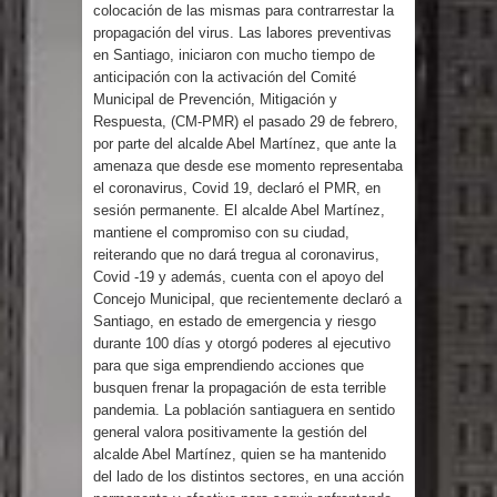
Humala queda en libertad tras la
colocación de las mismas para contrarrestar la
propagación del virus. Las labores preventivas
en Santiago, iniciaron con mucho tiempo de
anulación de condena de 15 años por
anticipación con la activación del Comité
Municipal de Prevención, Mitigación y
lavado
Respuesta, (CM-PMR) el pasado 29 de febrero,
por parte del alcalde Abel Martínez, que ante la
DIGEIG y Liga Municipal Dominicana
amenaza que desde ese momento representaba
el coronavirus, Covid 19, declaró el PMR, en
impulsan nuevas metas de
sesión permanente. El alcalde Abel Martínez,
mantiene el compromiso con su ciudad,
transparencia a través SISMAP
reiterando que no dará tregua al coronavirus,
Covid -19 y además, cuenta con el apoyo del
municipal
Concejo Municipal, que recientemente declaró a
Santiago, en estado de emergencia y riesgo
La Fiscalía de Bolivia ordena la
durante 100 días y otorgó poderes al ejecutivo
para que siga emprendiendo acciones que
detención del expresidente Evo
busquen frenar la propagación de esta terrible
pandemia. La población santiaguera en sentido
Morales
general valora positivamente la gestión del
alcalde Abel Martínez, quien se ha mantenido
Calor extremo para este jueves en
del lado de los distintos sectores, en una acción