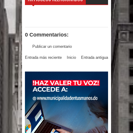
Un lunes trágico deja seis jóvenes
muertos
0 Commentarios:
Heridos y edificios colapsados tras
Publicar un comentario
terremoto de magnitud 7,1 en Japón
Entrada más reciente
Inicio
Entrada antigua
Poder Ejecutivo promulga
modificaciones al nuevo Código Penal
Diputado Félix Michell Rodríguez
reveló que con Presupuesto
Complementario gobierno endeuda
país con 3,500 millones de dólares