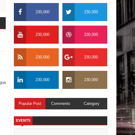
230,000
230,000
230,000
230,000
230,000
230,000
230,000
230,000
igua
Popular Post
Comments
Category
EVENTS