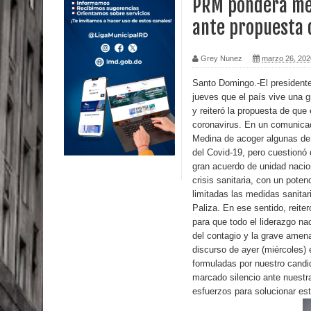
PRM pondera med
ante propuesta 
Calor extremo para este jueves en gran parte del t
Miles de marroquíes cruzan la frontera en masa p
Grey Nunez
marzo 26, 202
TC declara inconstitucional decreto sobre horario
Santo Domingo.-El presidente
jueves que el país vive una gr
y reiteró la propuesta de que
Congreso
coronavirus. En un comunicad
Medina de acoger algunas de 
Presidente LMD Víctor D´Aza supervisa obra rellen
del Covid-19, pero cuestionó 
gran acuerdo de unidad nacion
Un lunes trágico deja seis jóvenes muertos
crisis sanitaria, con un pote
limitadas las medidas sanitar
Heridos y edificios colapsados tras terremoto de
Paliza. En ese sentido, reite
para que todo el liderazgo nac
Poder Ejecutivo promulga modificaciones al nuev
del contagio y la grave amen
discurso de ayer (miércoles) 
Diputado Félix Michell Rodríguez reveló que con
formuladas por nuestro candid
marcado silencio ante nuestra 
3,500 millones de dólares
esfuerzos para solucionar est