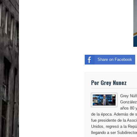
El PRM tendrá desde el próximo domingo una dir
Share on Facebook
Por Grey Nunez
Grey Núñ
González,
años 80 y
de la época. Además de s
fue presidente de la Aso
Unidos, regresó a la Repú
llegando a ser Subdirecto