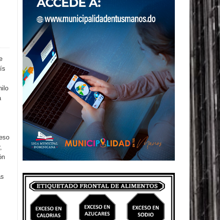
e
ís
ilo
a
reso
,
ón
as