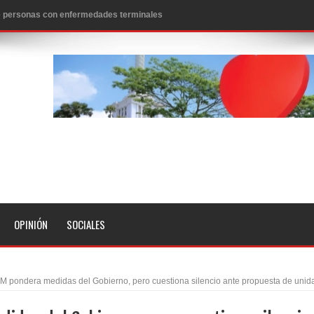
 de personas con enfermedades terminales
icanos SD 2026
0 pesos
n los aeropuertos de EE.UU., según NBC
ado problema cardíaco
ara sacar al PRM del Gobierno
fa contra el Ayuntamiento de Santiago
idades
OPINIÓN
SOCIALES
libertad tras la anulación de condena de 15 años por lavado
evas metas de transparencia a través SISMAP municipal
M pondera medidas del Gobierno, pero cuestiona silencio ante propuesta de unid
presidente Evo Morales