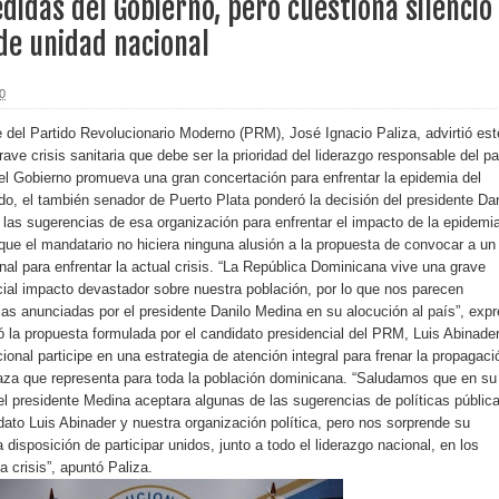
idas del Gobierno, pero cuestiona silencio
de unidad nacional
erritorio nacional
ara entrar a España
0
s de venta de alcohol vigente desde 2006 y exige ley del
 del Partido Revolucionario Moderno (PRM), José Ignacio Paliza, advirtió est
ave crisis sanitaria que debe ser la prioridad del liderazgo responsable del pa
 el Gobierno promueva una gran concertación para enfrentar la epidemia del
o, el también senador de Puerto Plata ponderó la decisión del presidente Dan
las sugerencias de esa organización para enfrentar el impacto de la epidemi
o sanitario y se reúne con alcalde San Cristóbal
que el mandatario no hiciera ninguna alusión a la propuesta de convocar a un
al para enfrentar la actual crisis. “La República Dominicana vive una grave
ncial impacto devastador sobre nuestra población, por lo que nos parecen
ias anunciadas por el presidente Danilo Medina en su alocución al país”, exp
 magnitud 7,1 en Japón
ró la propuesta formulada por el candidato presidencial del PRM, Luis Abinader
ional participe en una estrategia de atención integral para frenar la propagaci
o Código Penal
aza que representa para toda la población dominicana. “Saludamos que en su
el presidente Medina aceptara algunas de las sugerencias de políticas públic
 Presupuesto Complementario gobierno endeuda país con
ato Luis Abinader y nuestra organización política, pero nos sorprende su
disposición de participar unidos, junto a todo el liderazgo nacional, en los
a crisis”, apuntó Paliza.