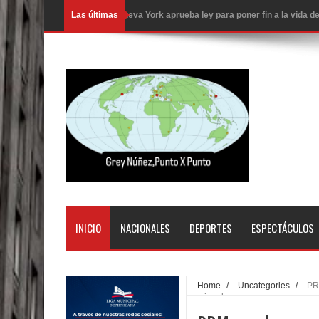
Las últimas
Nueva York aprueba ley para poner fin a la vida
Juan Luis Guerra cerrará los Juegos Centroamer
En Santiago precio del botellón de agua sube a 9
Entre 20 y 40 inmigrantes al día son detenidos e
Belkis Concepción será intervenida por un delic
Abel Martínez llama a los dominicanos a unirse p
Tres detenidos tras detectarse una presunta esta
PRM votará “por aclamación” a sus nuevas autor
INICIO
NACIONALES
DEPORTES
ESPECTÁCULOS
El expresidente peruano Ollanta Humala queda en 
DIGEIG y Liga Municipal Dominicana impulsan nu
Home
/
Uncategories
/
PR
nacional
La Fiscalía de Bolivia ordena la detención del ex