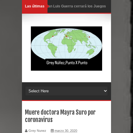
Las últimas
Juan Luis Guerra cerrará los Juegos
Centroamericanos SD 2026
En Santiago precio del botellón de
agua sube a 90 pesos
Entre 20 y 40 inmigrantes al día son
detenidos en los aeropuertos de
EE.UU., según NBC
Belkis Concepción será intervenida
por un delicado problema cardíaco
Muere doctora Mayra Suro por
coronavirus
Abel Martínez llama a los
Grey Nunez
marzo 30, 2020
dominicanos a unirse para sacar al