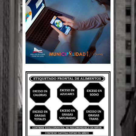
terremoto de magnitud 7,1 en Japón
Poder Ejecutivo promulga
modificaciones al nuevo Código Penal
Diputado Félix Michell Rodríguez
reveló que con Presupuesto
Complementario gobierno endeuda
país con 3,500 millones de dólares
El PRM tendrá desde el próximo
domingo una dirección de hombres
Nueva York aprueba ley para poner