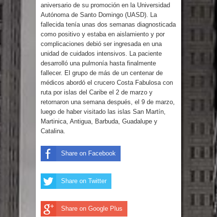
DIGEIG y Liga Municipal Dominicana
aniversario de su promoción en la Universidad
Autónoma de Santo Domingo (UASD). La
impulsan nuevas metas de
fallecida tenía unas dos semanas diagnosticada
como positivo y estaba en aislamiento y por
complicaciones debió ser ingresada en una
transparencia a través SISMAP
unidad de cuidados intensivos. La paciente
desarrolló una pulmonía hasta finalmente
municipal
fallecer. El grupo de más de un centenar de
médicos abordó el crucero Costa Fabulosa con
La Fiscalía de Bolivia ordena la
ruta por islas del Caribe el 2 de marzo y
retornaron una semana después, el 9 de marzo,
detención del expresidente Evo
luego de haber visitado las islas San Martín,
Martinica, Antigua, Barbuda, Guadalupe y
Morales
Catalina.
Calor extremo para este jueves en
Share on Facebook
gran parte del territorio nacional
Share on Twitter
Miles de marroquíes cruzan la
frontera en masa para entrar a
Share on Google Plus