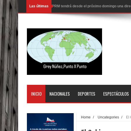
Las últimas
Nueva York aprueba ley para poner fin a la vida
Juan Luis Guerra cerrará los Juegos Centroamer
En Santiago precio del botellón de agua sube a 9
Entre 20 y 40 inmigrantes al día son detenidos e
Belkis Concepción será intervenida por un delic
Abel Martínez llama a los dominicanos a unirse p
Tres detenidos tras detectarse una presunta esta
PRM votará “por aclamación” a sus nuevas autor
INICIO
NACIONALES
DEPORTES
ESPECTÁCULOS
El expresidente peruano Ollanta Humala queda en 
DIGEIG y Liga Municipal Dominicana impulsan nu
Home
/
Uncategories
/
El 
La Fiscalía de Bolivia ordena la detención del ex