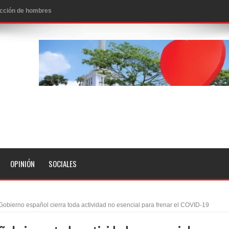
 de personas con enfermedades terminales
icanos SD 2026
0 pesos
n los aeropuertos de EE.UU., según NBC
ado problema cardíaco
ara sacar al PRM del Gobierno
fa contra el Ayuntamiento de Santiago
idades
OPINIÓN
SOCIALES
libertad tras la anulación de condena de 15 años por lavado
evas metas de transparencia a través SISMAP municipal
Gobierno español cierra toda actividad no esencial para frenar el COVID-19
presidente Evo Morales