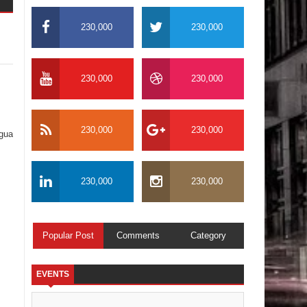
230,000
230,000
230,000
230,000
230,000
230,000
igua
230,000
230,000
Popular Post
Comments
Category
EVENTS