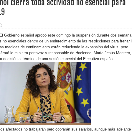
ñol cierra toda actividad no esencial para
19
erritorio nacional
ara entrar a España
0
s de venta de alcohol vigente desde 2006 y exige ley del
 El Gobierno español aprobó este domingo la suspensión durante dos semana
s no esenciales dentro de un endurecimiento de las restricciones para frenar 
Las medidas de confinamiento están reduciendo la expansión del virus, pero
irmó la ministra portavoz y responsable de Hacienda, María Jesús Montero, 
a decisión al término de una sesión especial del Ejecutivo español.
o sanitario y se reúne con alcalde San Cristóbal
 magnitud 7,1 en Japón
o Código Penal
 Presupuesto Complementario gobierno endeuda país con
s afectados no trabajarán pero cobrarán sus salarios, aunque más adelante