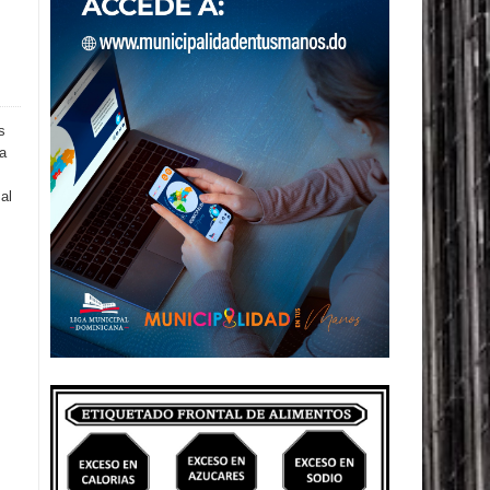
s
la
al