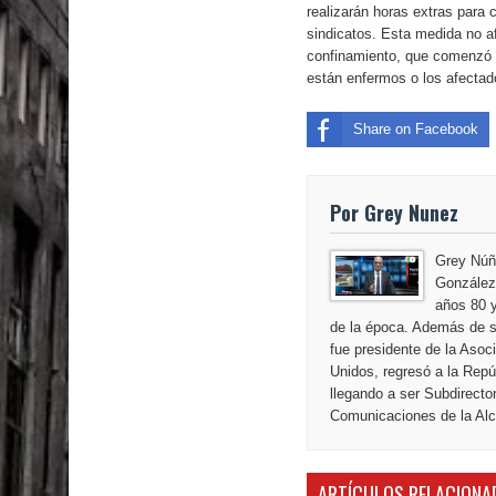
El PRM tendrá desde el próximo domingo una dir
realizarán horas extras para
sindicatos. Esta medida no a
confinamiento, que comenzó e
están enfermos o los afecta
Share on Facebook
Por Grey Nunez
Grey Núñ
González,
años 80 y
de la época. Además de s
fue presidente de la Aso
Unidos, regresó a la Repú
llegando a ser Subdirecto
Comunicaciones de la Alca
ARTÍCULOS RELACIONA