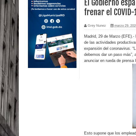
El Gobierno espa
frenar el COVID-
Calor extremo para este jueves en gran parte del t
Miles de marroquíes cruzan la frontera en masa p
Grey Nunez
marzo 29, 202
TC declara inconstitucional decreto sobre horario
Madrid, 29 de Marzo (EFE).-
de las actividades productiva
expansión del coronavirus. “
Congreso
debemos dar un paso más”, af
anunciar en rueda de prensa l
Presidente LMD Víctor D´Aza supervisa obra rellen
Un lunes trágico deja seis jóvenes muertos
Heridos y edificios colapsados tras terremoto de
Poder Ejecutivo promulga modificaciones al nuev
Diputado Félix Michell Rodríguez reveló que con
3,500 millones de dólares
Esto supone que los empleado