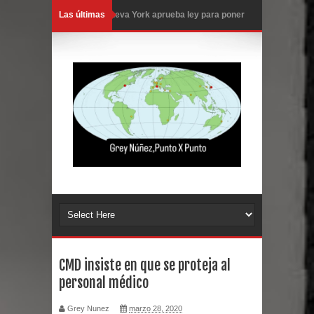
Las últimas
Nueva York aprueba ley para poner
fin a la vida de personas con
enfermedades terminales
Juan Luis Guerra cerrará los Juegos
Centroamericanos SD 2026
En Santiago precio del botellón de
agua sube a 90 pesos
Entre 20 y 40 inmigrantes al día son
detenidos en los aeropuertos de
CMD insiste en que se proteja al
personal médico
EE.UU., según NBC
Grey Nunez
marzo 28, 2020
Belkis Concepción será intervenida