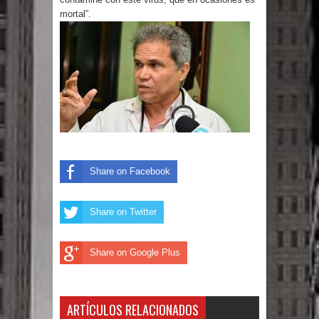
Humala queda en libertad tras la
mortal”.
anulación de condena de 15 años por
lavado
DIGEIG y Liga Municipal Dominicana
impulsan nuevas metas de
transparencia a través SISMAP
Share on Facebook
municipal
Share on Twitter
La Fiscalía de Bolivia ordena la
detención del expresidente Evo
Share on Google Plus
Morales
Calor extremo para este jueves en
ARTÍCULOS RELACIONADOS