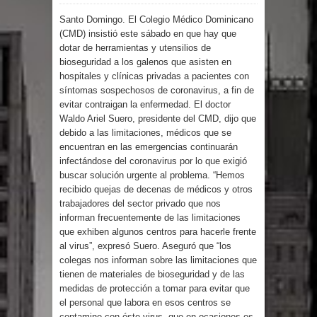
Santo Domingo. El Colegio Médico Dominicano
por un delicado problema cardíaco
(CMD) insistió este sábado en que hay que
dotar de herramientas y utensilios de
Abel Martínez llama a los
bioseguridad a los galenos que asisten en
hospitales y clínicas privadas a pacientes con
dominicanos a unirse para sacar al
síntomas sospechosos de coronavirus, a fin de
evitar contraigan la enfermedad. El doctor
PRM del Gobierno
Waldo Ariel Suero, presidente del CMD, dijo que
debido a las limitaciones, médicos que se
Tres detenidos tras detectarse una
encuentran en las emergencias continuarán
infectándose del coronavirus por lo que exigió
presunta estafa contra el
buscar solución urgente al problema. “Hemos
recibido quejas de decenas de médicos y otros
trabajadores del sector privado que nos
Ayuntamiento de Santiago
informan frecuentemente de las limitaciones
que exhiben algunos centros para hacerle frente
PRM votará “por aclamación” a sus
al virus”, expresó Suero. Aseguró que “los
colegas nos informan sobre las limitaciones que
nuevas autoridades
tienen de materiales de bioseguridad y de las
medidas de protección a tomar para evitar que
El expresidente peruano Ollanta
el personal que labora en esos centros se
contamine con éste virus, que en ocasiones es