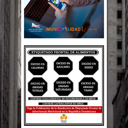
Un lunes trágico deja seis jóvenes
muertos
Heridos y edificios colapsados tras
terremoto de magnitud 7,1 en Japón
Poder Ejecutivo promulga
modificaciones al nuevo Código Penal
Diputado Félix Michell Rodríguez
reveló que con Presupuesto
Complementario gobierno endeuda
país con 3,500 millones de dólares