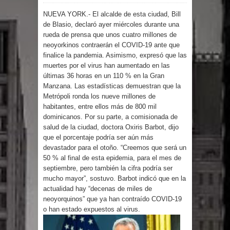
NUEVA YORK.- El alcalde de esta ciudad, Bill
por un delicado problema cardíaco
de Blasio, declaró ayer miércoles durante una
rueda de prensa que unos cuatro millones de
Abel Martínez llama a los
neoyorkinos contraerán el COVID-19 ante que
finalice la pandemia. Asimismo, expresó que las
dominicanos a unirse para sacar al
muertes por el virus han aumentado en las
últimas 36 horas en un 110 % en la Gran
PRM del Gobierno
Manzana. Las estadísticas demuestran que la
Metrópoli ronda los nueve millones de
Tres detenidos tras detectarse una
habitantes, entre ellos más de 800 mil
dominicanos. Por su parte, a comisionada de
presunta estafa contra el
salud de la ciudad, doctora Oxiris Barbot, dijo
que el porcentaje podría ser aún más
devastador para el otoño. “Creemos que será un
Ayuntamiento de Santiago
50 % al final de esta epidemia, para el mes de
septiembre, pero también la cifra podría ser
PRM votará “por aclamación” a sus
mucho mayor”, sostuvo. Barbot indicó que en la
actualidad hay “decenas de miles de
nuevas autoridades
neoyorquinos” que ya han contraído COVID-19
o han estado expuestos al virus.
El expresidente peruano Ollanta