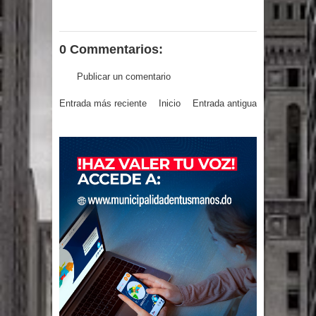
gran parte del territorio nacional
Miles de marroquíes cruzan la
0 Commentarios:
frontera en masa para entrar a
Publicar un comentario
Entrada más reciente
Inicio
Entrada antigua
España
TC declara inconstitucional decreto
sobre horarios de venta de alcohol
vigente desde 2006 y exige ley del
Congreso
Presidente LMD Víctor D´Aza
supervisa obra relleno sanitario y se
reúne con alcalde San Cristóbal