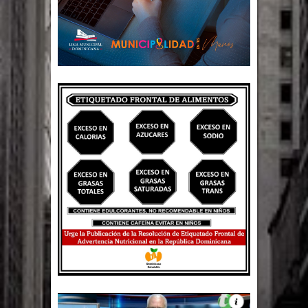
Un lunes trágico deja seis jóvenes
muertos
Heridos y edificios colapsados tras
terremoto de magnitud 7,1 en Japón
Poder Ejecutivo promulga
modificaciones al nuevo Código Penal
Diputado Félix Michell Rodríguez
reveló que con Presupuesto
Complementario gobierno endeuda
país con 3,500 millones de dólares