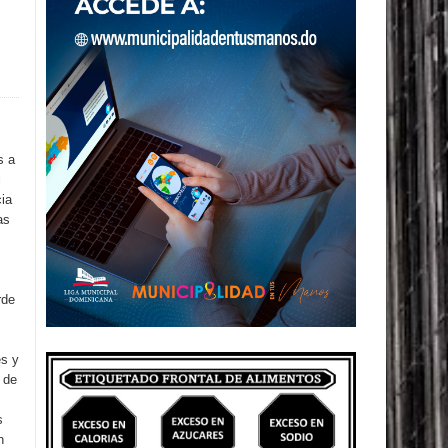
s a
l
cia
as
rde
es y
 de
s
n