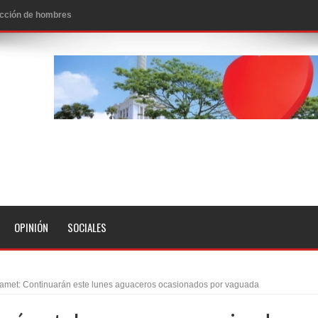
 de personas con enfermedades terminales
icanos SD 2026
0 pesos
n los aeropuertos de EE.UU., según NBC
ado problema cardíaco
ara sacar al PRM del Gobierno
fa contra el Ayuntamiento de Santiago
idades
OPINIÓN
SOCIALES
libertad tras la anulación de condena de 15 años por lavado
evas metas de transparencia a través SISMAP municipal
amet: Continuarán este lunes aguaceros ocasionados por vaguada
presidente Evo Morales