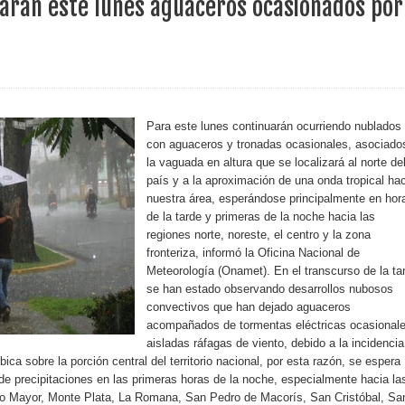
arán este lunes aguaceros ocasionados por
erritorio nacional
ara entrar a España
s de venta de alcohol vigente desde 2006 y exige ley del
Para este lunes continuarán ocurriendo nublados
con aguaceros y tronadas ocasionales, asociado
la vaguada en altura que se localizará al norte de
país y a la aproximación de una onda tropical ha
o sanitario y se reúne con alcalde San Cristóbal
nuestra área, esperándose principalmente en hor
de la tarde y primeras de la noche hacia las
regiones norte, noreste, el centro y la zona
fronteriza, informó la Oficina Nacional de
 magnitud 7,1 en Japón
Meteorología (Onamet). En el transcurso de la ta
se han estado observando desarrollos nubosos
o Código Penal
convectivos que han dejado aguaceros
acompañados de tormentas eléctricas ocasional
 Presupuesto Complementario gobierno endeuda país con
aisladas ráfagas de viento, debido a la incidencia
ica sobre la porción central del territorio nacional, por esta razón, se espera
de precipitaciones en las primeras horas de la noche, especialmente hacia la
ato Mayor, Monte Plata, La Romana, San Pedro de Macorís, San Cristóbal, Sa