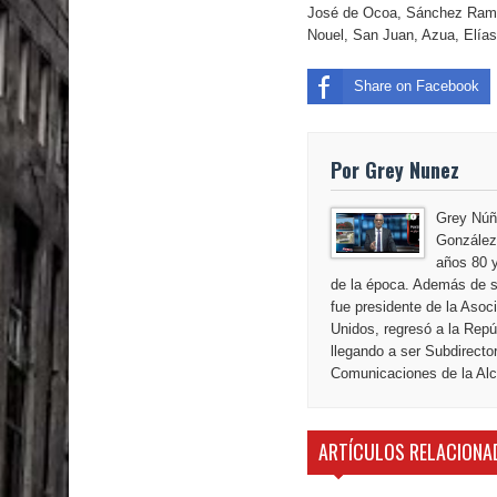
El PRM tendrá desde el próximo domingo una dir
José de Ocoa, Sánchez Ramír
Nouel, San Juan, Azua, Elías
Share on Facebook
Por Grey Nunez
Grey Núñ
González,
años 80 y
de la época. Además de s
fue presidente de la Aso
Unidos, regresó a la Repú
llegando a ser Subdirecto
Comunicaciones de la Alca
ARTÍCULOS RELACIONA