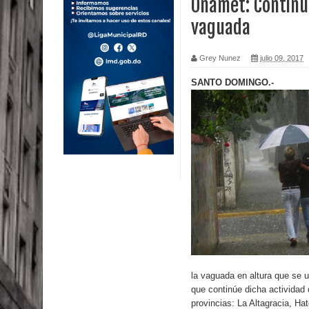
Onamet: Continu
vaguada
Calor extremo para este jueves en gran parte del t
Miles de marroquíes cruzan la frontera en masa p
Grey Nunez
julio 09, 2017
TC declara inconstitucional decreto sobre horario
SANTO DOMINGO.-
Congreso
Presidente LMD Víctor D´Aza supervisa obra rellen
Un lunes trágico deja seis jóvenes muertos
Heridos y edificios colapsados tras terremoto de
Poder Ejecutivo promulga modificaciones al nuev
Diputado Félix Michell Rodríguez reveló que con
la vaguada en altura que se ub
3,500 millones de dólares
que continúe dicha actividad 
provincias: La Altagracia, H