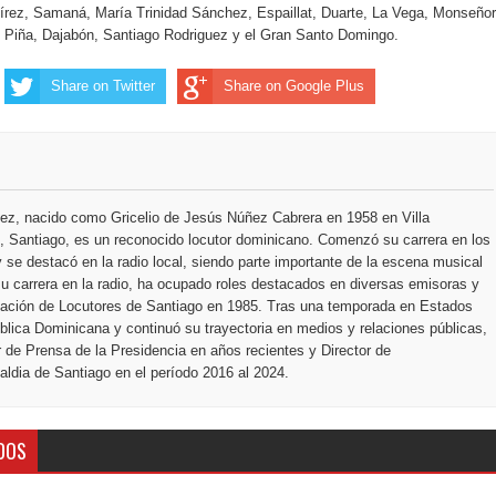
ección de hombres
ez, Samaná, María Trinidad Sánchez, Espaillat, Duarte, La Vega, Monseñor
 Piña, Dajabón, Santiago Rodriguez y el Gran Santo Domingo.
Share on Twitter
Share on Google Plus
ez, nacido como Gricelio de Jesús Núñez Cabrera en 1958 en Villa
 Santiago, es un reconocido locutor dominicano. Comenzó su carrera en los
 se destacó en la radio local, siendo parte importante de la escena musical
u carrera en la radio, ha ocupado roles destacados en diversas emisoras y
ciación de Locutores de Santiago en 1985. Tras una temporada en Estados
blica Dominicana y continuó su trayectoria en medios y relaciones públicas,
r de Prensa de la Presidencia en años recientes y Director de
ldia de Santiago en el período 2016 al 2024.
DOS