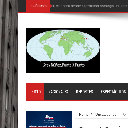
Las últimas
Nueva York aprueba ley para poner fin a la vida
Juan Luis Guerra cerrará los Juegos Centroamer
En Santiago precio del botellón de agua sube a 9
Entre 20 y 40 inmigrantes al día son detenidos e
Belkis Concepción será intervenida por un delic
Abel Martínez llama a los dominicanos a unirse p
Tres detenidos tras detectarse una presunta esta
PRM votará “por aclamación” a sus nuevas autor
INICIO
NACIONALES
DEPORTES
ESPECTÁCULOS
El expresidente peruano Ollanta Humala queda en 
DIGEIG y Liga Municipal Dominicana impulsan nu
Home
/
Uncategories
/
On
La Fiscalía de Bolivia ordena la detención del ex