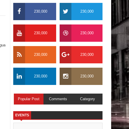
230,000
230,000
230,000
230,000
igua
230,000
230,000
230,000
230,000
Popular Post
Comments
Category
EVENTS