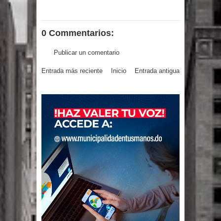
Un lunes trágico deja seis jóvenes
0 Commentarios:
muertos
Publicar un comentario
Heridos y edificios colapsados tras
Entrada más reciente
Inicio
Entrada antigua
terremoto de magnitud 7,1 en Japón
Poder Ejecutivo promulga
modificaciones al nuevo Código Penal
Diputado Félix Michell Rodríguez
reveló que con Presupuesto
Complementario gobierno endeuda
país con 3,500 millones de dólares