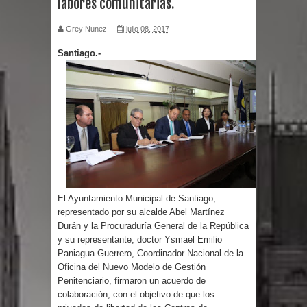
labores comunitarias.
por un delicado problema cardíaco
Grey Nunez
julio 08, 2017
Santiago.-
Abel Martínez llama a los
dominicanos a unirse para sacar al
PRM del Gobierno
Tres detenidos tras detectarse una
presunta estafa contra el
Ayuntamiento de Santiago
El Ayuntamiento Municipal de Santiago,
representado por su alcalde Abel Martínez
PRM votará “por aclamación” a sus
Durán y la Procuraduría General de la República
y su representante, doctor Ysmael Emilio
Paniagua Guerrero, Coordinador Nacional de la
nuevas autoridades
Oficina del Nuevo Modelo de Gestión
Penitenciario, firmaron un acuerdo de
El expresidente peruano Ollanta
colaboración, con el objetivo de que los