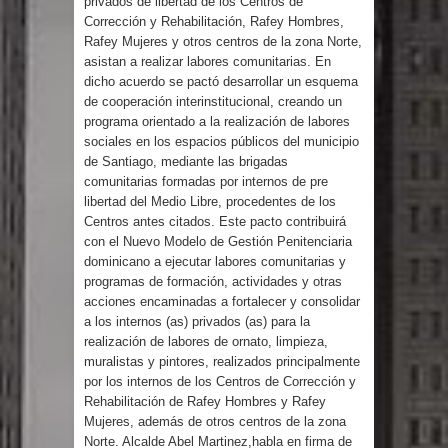
privados de libertad de los Centros de
Humala queda en libertad tras la
Corrección y Rehabilitación, Rafey Hombres,
Rafey Mujeres y otros centros de la zona Norte,
anulación de condena de 15 años por
asistan a realizar labores comunitarias. En
dicho acuerdo se pactó desarrollar un esquema
lavado
de cooperación interinstitucional, creando un
programa orientado a la realización de labores
DIGEIG y Liga Municipal Dominicana
sociales en los espacios públicos del municipio
de Santiago, mediante las brigadas
impulsan nuevas metas de
comunitarias formadas por internos de pre
libertad del Medio Libre, procedentes de los
transparencia a través SISMAP
Centros antes citados. Este pacto contribuirá
con el Nuevo Modelo de Gestión Penitenciaria
municipal
dominicano a ejecutar labores comunitarias y
programas de formación, actividades y otras
La Fiscalía de Bolivia ordena la
acciones encaminadas a fortalecer y consolidar
a los internos (as) privados (as) para la
realización de labores de ornato, limpieza,
detención del expresidente Evo
muralistas y pintores, realizados principalmente
por los internos de los Centros de Corrección y
Morales
Rehabilitación de Rafey Hombres y Rafey
Mujeres, además de otros centros de la zona
Calor extremo para este jueves en
Norte. Alcalde Abel Martinez,habla en firma de