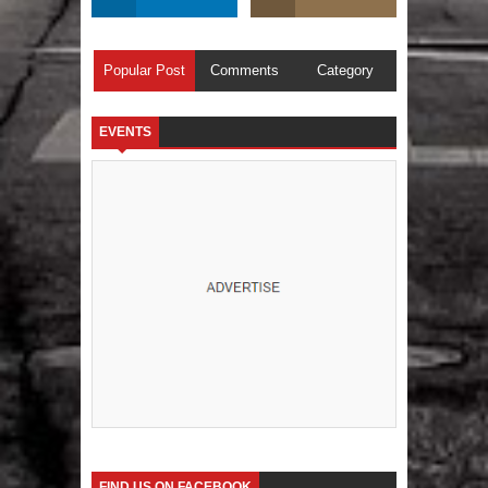
Popular Post
Comments
Category
EVENTS
FIND US ON FACEBOOK