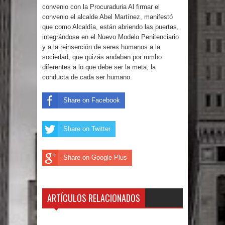
convenio con la Procuraduria Al firmar el
gran parte del territorio nacional
convenio el alcalde Abel Martínez, manifestó
que como Alcaldía, están abriendo las puertas,
Miles de marroquíes cruzan la
integrándose en el Nuevo Modelo Penitenciario
y a la reinserción de seres humanos a la
frontera en masa para entrar a
sociedad, que quizás andaban por rumbo
diferentes a lo que debe ser la meta, la
España
conducta de cada ser humano.
TC declara inconstitucional decreto
Share on Facebook
sobre horarios de venta de alcohol
Share on Twitter
vigente desde 2006 y exige ley del
Share on Google Plus
Congreso
Presidente LMD Víctor D´Aza
ARTÍCULOS RELACIONADOS
supervisa obra relleno sanitario y se
reúne con alcalde San Cristóbal