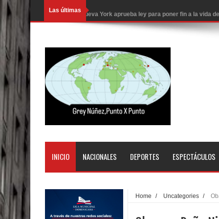
Las últimas
Nueva York aprueba ley para poner fin a la vida
Juan Luis Guerra cerrará los Juegos Centroamer
En Santiago precio del botellón de agua sube a 9
Entre 20 y 40 inmigrantes al día son detenidos e
Belkis Concepción será intervenida por un delic
Abel Martínez llama a los dominicanos a unirse p
Tres detenidos tras detectarse una presunta esta
PRM votará “por aclamación” a sus nuevas autor
INICIO
NACIONALES
DEPORTES
ESPECTÁCULOS
El expresidente peruano Ollanta Humala queda en 
DIGEIG y Liga Municipal Dominicana impulsan nu
Home
/
Uncategories
/
Ob
La Fiscalía de Bolivia ordena la detención del ex