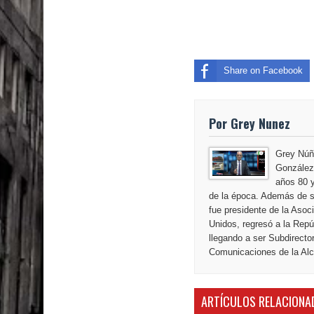
El PRM tendrá desde el próximo domingo una dir
Share on Facebook
Por Grey Nunez
Grey Núñ
González,
años 80 y
de la época. Además de s
fue presidente de la Aso
Unidos, regresó a la Repú
llegando a ser Subdirecto
Comunicaciones de la Alca
ARTÍCULOS RELACIONA