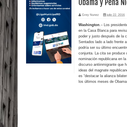
Obama y Peña Ni
Calor extremo para este jueves en gran parte del t
Grey Nunez
julio 22, 2016
Miles de marroquíes cruzan la frontera en masa p
Washington
.– Los presiden
en la Casa Blanca para revisa
TC declara inconstitucional decreto sobre horario
poder y justo después de la 
Sentados lado a lado frente
Congreso
podría ser su último encuent
conjunta. La cita se produce
Presidente LMD Víctor D´Aza supervisa obra rellen
nominación republicana en la 
discurso antiinmigrante que h
Un lunes trágico deja seis jóvenes muertos
ideas del magnate republicano
es “destacar la alianza bilate
Heridos y edificios colapsados tras terremoto de
los últimos meses de Obama 
Poder Ejecutivo promulga modificaciones al nuev
Diputado Félix Michell Rodríguez reveló que con
3,500 millones de dólares