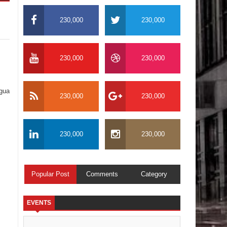
230,000
230,000
230,000
230,000
igua
230,000
230,000
230,000
230,000
Popular Post
Comments
Category
EVENTS