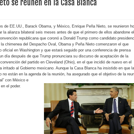
eto se reúnen en la Casa Blanca
erritorio nacional
ara entrar a España
tes de EE.UU., Barack Obama, y México, Enrique Peña Nieto, se reunieron h
r la alianza bilateral seis meses antes de que el primero de ellos abandone e
s de venta de alcohol vigente desde 2006 y exige ley del
convención republicana que coronó a Donald Trump como candidato presidenci
 a la chimenea del Despacho Oval, Obama y Peña Nieto comenzaron el que
ro oficial en Washington y que estará seguido por una conferencia de prensa
 un día después de que Trump pronunciara su discurso de aceptación de la
o sanitario y se reúne con alcalde San Cristóbal
convención del partido en Cleveland (Ohio), en el que incidió de nuevo en el
a irritado al Gobierno mexicano. Aunque la Casa Blanca ha insistido en que l
 no están en la agenda de la reunión, ha asegurado que el objetivo de la reu
ral” con México e
 magnitud 7,1 en Japón
en el poder.
o Código Penal
 Presupuesto Complementario gobierno endeuda país con