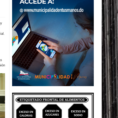
oy
l
al.
as
nión