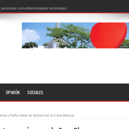
 de personas con enfermedades terminales
icanos SD 2026
0 pesos
n los aeropuertos de EE.UU., según NBC
ado problema cardíaco
ara sacar al PRM del Gobierno
fa contra el Ayuntamiento de Santiago
idades
OPINIÓN
SOCIALES
libertad tras la anulación de condena de 15 años por lavado
evas metas de transparencia a través SISMAP municipal
ama y Peña Nieto se reúnen en la Casa Blanca
presidente Evo Morales