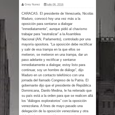
Grey Nunez
julio 06, 2016
por un delicado problema cardíaco
CARACAS. El presidente de Venezuela, Nicolás
Maduro, convocó hoy una vez más a la
Abel Martínez llama a los
oposición para sentarse a dialogar
“inmediatamente”, aunque pidió al chavismo
dominicanos a unirse para sacar al
trabajar para “neutralizar” a la Asamblea
Nacional (AN, Parlamento), controlado por una
PRM del Gobierno
mayoría opositora. “La oposición debe rectificar
y salir de esa trampa en la que ellos se
Tres detenidos tras detectarse una
metieron, se metieron en una trampa, dar un
paso adelante y rectificar y sentarse
presunta estafa contra el
inmediatamente a dialogar, estoy listo para
continuar, soy un hombre de diálogo”, dijo
Ayuntamiento de Santiago
Maduro en un contacto telefónico con una
jornada del llamado Congreso de la Patria. El
PRM votará “por aclamación” a sus
gobernante dijo que el presidente de República
Dominicana, Danilo Medina, le ha reiterado que
nuevas autoridades
su país está a la orden para que se realicen allá
los “diálogos exploratorios” con la oposición
venezolana. A fines de mayo pasado una
El expresidente peruano Ollanta
delegación de la oposición venezolana y otra