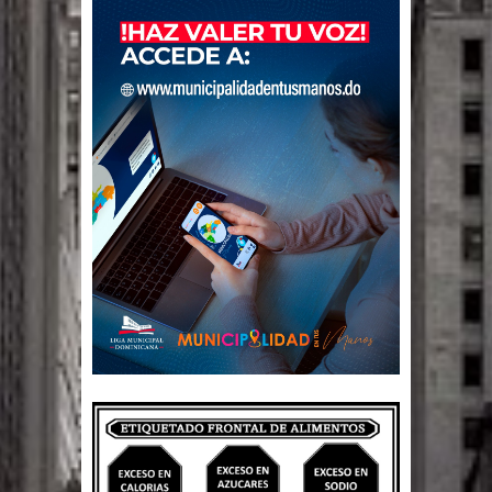
Un lunes trágico deja seis jóvenes
muertos
Heridos y edificios colapsados tras
terremoto de magnitud 7,1 en Japón
Poder Ejecutivo promulga
modificaciones al nuevo Código Penal
Diputado Félix Michell Rodríguez
reveló que con Presupuesto
Complementario gobierno endeuda
país con 3,500 millones de dólares