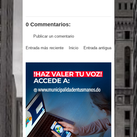
gran parte del territorio nacional
Miles de marroquíes cruzan la
0 Commentarios:
frontera en masa para entrar a
Publicar un comentario
España
Entrada más reciente
Inicio
Entrada antigua
TC declara inconstitucional decreto
sobre horarios de venta de alcohol
vigente desde 2006 y exige ley del
Congreso
Presidente LMD Víctor D´Aza
supervisa obra relleno sanitario y se
reúne con alcalde San Cristóbal