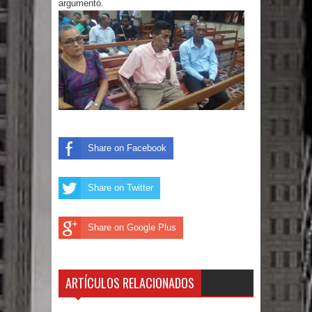
argumentó.
Humala queda en libertad tras la
anulación de condena de 15 años por
lavado
DIGEIG y Liga Municipal Dominicana
impulsan nuevas metas de
Share on Facebook
transparencia a través SISMAP
municipal
Share on Twitter
La Fiscalía de Bolivia ordena la
Share on Google Plus
detención del expresidente Evo
Morales
ARTÍCULOS RELACIONADOS
Calor extremo para este jueves en