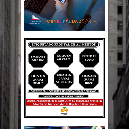
Un lunes trágico deja seis jóvenes
muertos
Heridos y edificios colapsados tras
terremoto de magnitud 7,1 en Japón
Poder Ejecutivo promulga
modificaciones al nuevo Código Penal
Diputado Félix Michell Rodríguez
reveló que con Presupuesto
Complementario gobierno endeuda
país con 3,500 millones de dólares