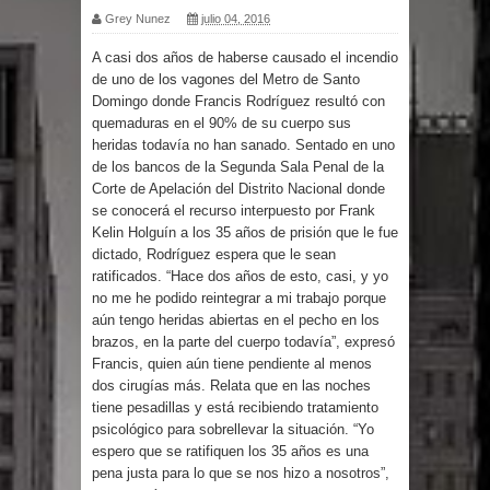
Grey Nunez
julio 04, 2016
por un delicado problema cardíaco
A casi dos años de haberse causado el incendio
de uno de los vagones del Metro de Santo
Abel Martínez llama a los
Domingo donde Francis Rodríguez resultó con
quemaduras en el 90% de su cuerpo sus
dominicanos a unirse para sacar al
heridas todavía no han sanado. Sentado en uno
de los bancos de la Segunda Sala Penal de la
PRM del Gobierno
Corte de Apelación del Distrito Nacional donde
se conocerá el recurso interpuesto por Frank
Tres detenidos tras detectarse una
Kelin Holguín a los 35 años de prisión que le fue
dictado, Rodríguez espera que le sean
presunta estafa contra el
ratificados. “Hace dos años de esto, casi, y yo
no me he podido reintegrar a mi trabajo porque
Ayuntamiento de Santiago
aún tengo heridas abiertas en el pecho en los
brazos, en la parte del cuerpo todavía”, expresó
PRM votará “por aclamación” a sus
Francis, quien aún tiene pendiente al menos
dos cirugías más. Relata que en las noches
nuevas autoridades
tiene pesadillas y está recibiendo tratamiento
psicológico para sobrellevar la situación. “Yo
espero que se ratifiquen los 35 años es una
El expresidente peruano Ollanta
pena justa para lo que se nos hizo a nosotros”,