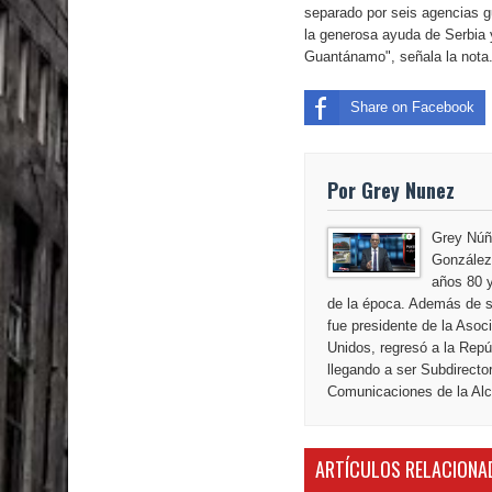
El PRM tendrá desde el próximo domingo una dir
separado por seis agencias 
la generosa ayuda de Serbia y
Guantánamo", señala la nota
Share on Facebook
Por Grey Nunez
Grey Núñ
González,
años 80 y
de la época. Además de s
fue presidente de la Aso
Unidos, regresó a la Repú
llegando a ser Subdirecto
Comunicaciones de la Alca
ARTÍCULOS RELACIONA