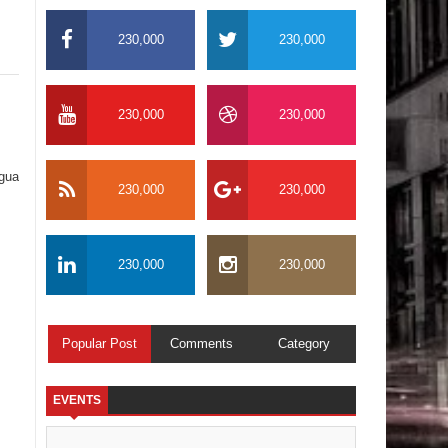
230,000
230,000
230,000
230,000
igua
230,000
230,000
230,000
230,000
Popular Post
Comments
Category
EVENTS