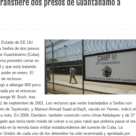
transfiere dos presos de Guantánamo a
erritorio nacional
ara entrar a España
s de venta de alcohol vigente desde 2006 y exige ley del
de Estado de EE.UU.
 a Serbia de dos presos
 de Guantánamo (Cuba),
ma prometió cerrar en
o sanitario y se reúne con alcalde San Cristóbal
 y que está tratando
l poder en enero. El
o de reclusos
legó a albergar 800 poco
 magnitud 7,1 en Japón
nada por el entonces
George W. Bush, tras
o Código Penal
 11 de septiembre de 2001. Los reclusos que serán trasladados a Serbia son
io de Tayikistán, y Mansur Ahmad Saad al-Dayfi, nacido en Yemen, indicó el
 Presupuesto Complementario gobierno endeuda país con
u nota. En 2009, Davlatov, también conocido como Umar Abdulayev y de 37
gado que tenía tanto miedo de volver a su país natal que prefería pasar el res
lda en la remota base militar estadounidense del sureste de Cuba. La
os Unidos de cada uno de los detenidos ha sido examinada y aprobada por