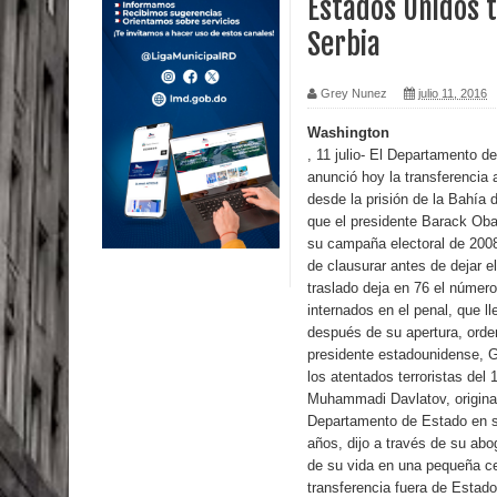
Estados Unidos 
Serbia
Calor extremo para este jueves en gran parte del t
Miles de marroquíes cruzan la frontera en masa p
Grey Nunez
julio 11, 2016
TC declara inconstitucional decreto sobre horario
Washington
, 11 julio- El Departamento 
anunció hoy la transferencia
Congreso
desde la prisión de la Bahía
que el presidente Barack Oba
Presidente LMD Víctor D´Aza supervisa obra rellen
su campaña electoral de 2008
de clausurar antes de dejar e
Un lunes trágico deja seis jóvenes muertos
traslado deja en 76 el númer
internados en el penal, que l
Heridos y edificios colapsados tras terremoto de
después de su apertura, orde
presidente estadounidense, 
Poder Ejecutivo promulga modificaciones al nuev
los atentados terroristas del
Muhammadi Davlatov, originar
Diputado Félix Michell Rodríguez reveló que con
Departamento de Estado en s
años, dijo a través de su abo
3,500 millones de dólares
de su vida en una pequeña ce
transferencia fuera de Estad