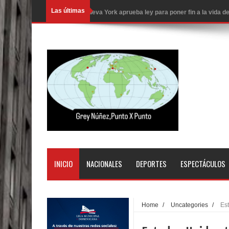
Las últimas
Nueva York aprueba ley para poner fin a la vida
Juan Luis Guerra cerrará los Juegos Centroamer
En Santiago precio del botellón de agua sube a 9
Entre 20 y 40 inmigrantes al día son detenidos e
Belkis Concepción será intervenida por un delic
Abel Martínez llama a los dominicanos a unirse p
Tres detenidos tras detectarse una presunta esta
PRM votará “por aclamación” a sus nuevas autor
INICIO
NACIONALES
DEPORTES
ESPECTÁCULOS
El expresidente peruano Ollanta Humala queda en 
DIGEIG y Liga Municipal Dominicana impulsan nu
Home
/
Uncategories
/
Es
La Fiscalía de Bolivia ordena la detención del ex