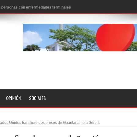
 de personas con enfermedades terminales
icanos SD 2026
0 pesos
n los aeropuertos de EE.UU., según NBC
ado problema cardíaco
ara sacar al PRM del Gobierno
fa contra el Ayuntamiento de Santiago
idades
OPINIÓN
SOCIALES
libertad tras la anulación de condena de 15 años por lavado
evas metas de transparencia a través SISMAP municipal
tados Unidos transfiere dos presos de Guantánamo a Serbia
presidente Evo Morales