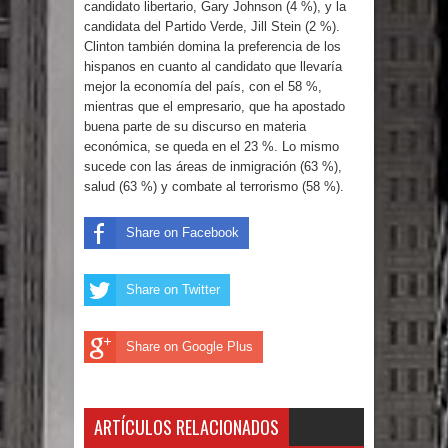
candidato libertario, Gary Johnson (4 %), y la
Humala queda en libertad tras la
candidata del Partido Verde, Jill Stein (2 %).
Clinton también domina la preferencia de los
anulación de condena de 15 años por
hispanos en cuanto al candidato que llevaría
mejor la economía del país, con el 58 %,
lavado
mientras que el empresario, que ha apostado
buena parte de su discurso en materia
DIGEIG y Liga Municipal Dominicana
económica, se queda en el 23 %. Lo mismo
sucede con las áreas de inmigración (63 %),
impulsan nuevas metas de
salud (63 %) y combate al terrorismo (58 %).
transparencia a través SISMAP
Share on Facebook
municipal
Share on Twitter
La Fiscalía de Bolivia ordena la
detención del expresidente Evo
Share on Google Plus
Morales
ARTÍCULOS RELACIONADOS
Calor extremo para este jueves en