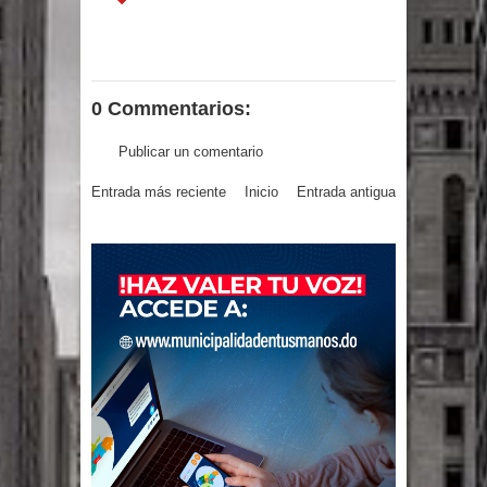
gran parte del territorio nacional
Miles de marroquíes cruzan la
0 Commentarios:
frontera en masa para entrar a
Publicar un comentario
España
Entrada más reciente
Inicio
Entrada antigua
TC declara inconstitucional decreto
sobre horarios de venta de alcohol
vigente desde 2006 y exige ley del
Congreso
Presidente LMD Víctor D´Aza
supervisa obra relleno sanitario y se
reúne con alcalde San Cristóbal