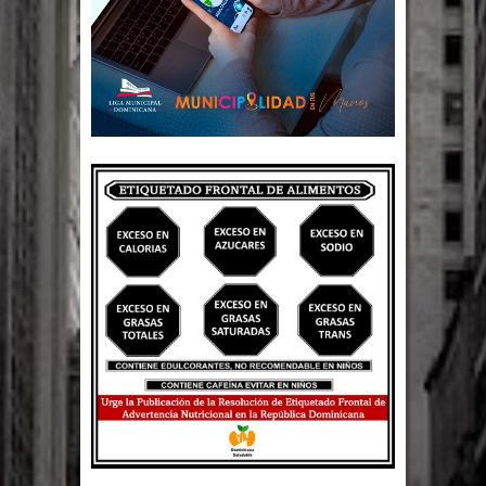
Un lunes trágico deja seis jóvenes
muertos
Heridos y edificios colapsados tras
terremoto de magnitud 7,1 en Japón
Poder Ejecutivo promulga
modificaciones al nuevo Código Penal
Diputado Félix Michell Rodríguez
reveló que con Presupuesto
Complementario gobierno endeuda
país con 3,500 millones de dólares