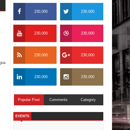
230,000
230,000
230,000
230,000
230,000
230,000
igua
230,000
230,000
Popular Post
Comments
Category
EVENTS