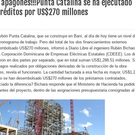
apagones!!!Punta Catalina se ha ejecutado
réditos por US$270 millones
s de venta de alcohol vigente desde 2006 y exige ley del
o sanitario y se reúne con alcalde San Cristóbal
arbón Punta Catalina, que se construye en Baní, al día de hoy tiene un nivel 
onograma de trabajo. Pero del total de los dos financiamientos externos
embolsado US$270 millones, informó a Diario Libre el ingeniero Rubén Bichar
 la Corporación Dominicana de Empresas Eléctricas Estatales (CDEEE). Los d
aron en dos partes por separado, que en total suman US$1,288.51 millones. S
 magnitud 7,1 en Japón
pagos realizados por obligaciones derivadas de la construcción de la obra
s, revela el funcionario. La cantidad facturada a esa fecha es mayor, US$1,
o Código Penal
sólo se han desembolsado US$270 millones de los préstamos contratados,
iado la diferencia? Bichara responde que el Ministerio de Hacienda ha podid
 Presupuesto Complementario gobierno endeuda país con
ntes del proyecto, dentro de las asignaciones presupuestaria consignadas al
.
ección de hombres
 de personas con enfermedades terminales