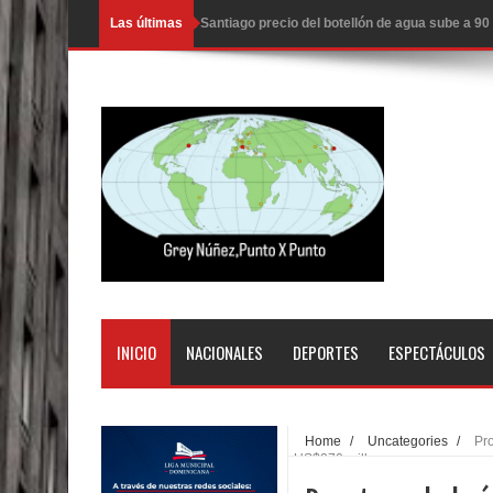
Las últimas
En Santiago precio del botellón de agua sube a 9
Entre 20 y 40 inmigrantes al día son detenidos e
Belkis Concepción será intervenida por un delic
Abel Martínez llama a los dominicanos a unirse p
Tres detenidos tras detectarse una presunta esta
PRM votará “por aclamación” a sus nuevas autor
El expresidente peruano Ollanta Humala queda en 
DIGEIG y Liga Municipal Dominicana impulsan nu
INICIO
NACIONALES
DEPORTES
ESPECTÁCULOS
La Fiscalía de Bolivia ordena la detención del ex
Calor extremo para este jueves en gran parte del t
Home
/
Uncategories
/
Pr
US$270 millones
Miles de marroquíes cruzan la frontera en masa p