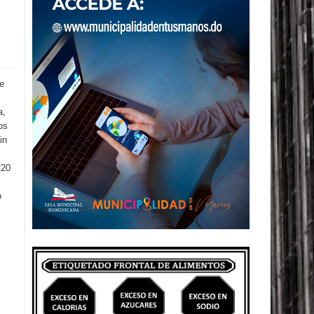
de
a,
os
in
220
o