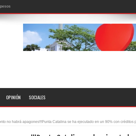
0 pesos
n los aeropuertos de EE.UU., según NBC
ado problema cardíaco
ara sacar al PRM del Gobierno
fa contra el Ayuntamiento de Santiago
idades
libertad tras la anulación de condena de 15 años por lavado
evas metas de transparencia a través SISMAP municipal
OPINIÓN
SOCIALES
presidente Evo Morales
erritorio nacional
onto no habrá apagones!!!Punta Catalina se ha ejecutado en un 90% con créditos 
ara entrar a España