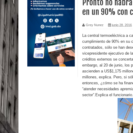
Pronto no habrá 
en un 90% con c
TC declara inconstitucional decreto sobre horario
Congreso
Grey Nunez
junio 28, 2016
Presidente LMD Víctor D´Aza supervisa obra rellen
La central termoeléctrica a c
cumplimiento de 90% en su cr
contratados, sólo se han des
Un lunes trágico deja seis jóvenes muertos
vicepresidente ejecutivo de
créditos externos se concert
Heridos y edificios colapsados tras terremoto de
embargo, al 20 de junio, los 
ascienden a US$1,175 millone
Poder Ejecutivo promulga modificaciones al nuev
millones, explica. Pero, si 
entonces, ¿cómo se ha financ
Diputado Félix Michell Rodríguez reveló que con
“atender necesidades apremia
sector”.Explica el funcionario
3,500 millones de dólares
El PRM tendrá desde el próximo domingo una dir
Nueva York aprueba ley para poner fin a la vida