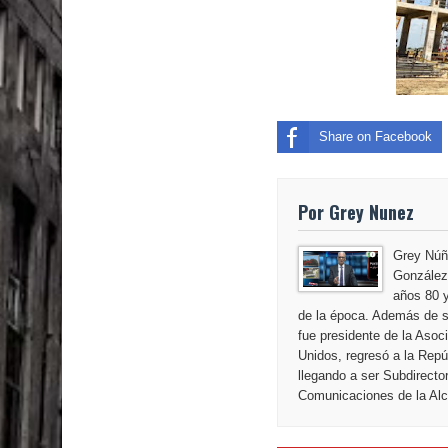
Juan Luis Guerra cerrará los Juegos Centroamer
Share on Facebook
Por Grey Nunez
Grey Núñ
González,
años 80 y
de la época. Además de s
fue presidente de la Aso
Unidos, regresó a la Repú
llegando a ser Subdirecto
Comunicaciones de la Alca