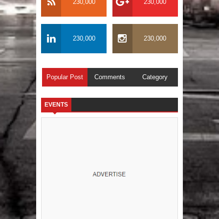
230,000
230,000
230,000
230,000
Popular Post
Comments
Category
EVENTS