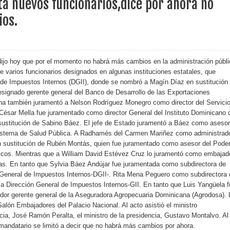
a nuevos funcionarios,dice por ahora no
os.
erritorio nacional
ara entrar a España
s de venta de alcohol vigente desde 2006 y exige ley del
dijo hoy que por el momento no habrá más cambios en la administración públi
e varios funcionarios designados en algunas instituciones estatales, que
 de Impuestos Internos (DGII), donde se nombró a Magín Díaz en sustitución
esignado gerente general del Banco de Desarrollo de las Exportaciones
na también juramentó a Nelson Rodríguez Monegro como director del Servici
o sanitario y se reúne con alcalde San Cristóbal
 César Mella fue juramentado como director General del Instituto Dominicano 
sustitución de Sabino Báez. El jefe de Estado juramentó a Báez como asesor
 sistema de Salud Pública. A Radhamés del Carmen Mariñez como administrad
n sustitución de Rubén Montás, quien fue juramentado como asesor del Pode
 magnitud 7,1 en Japón
icos. Mientras que a William David Estévez Cruz lo juramentó como embajad
as. En tanto que Sylvia Báez Andújar fue juramentada como subdirectora de
o Código Penal
 General de Impuestos Internos-DGII-. Rita Mena Peguero como subdirectora 
 la Dirección General de Impuestos Internos-GII. En tanto que Luis Yangüela 
 Presupuesto Complementario gobierno endeuda país con
dor gerente general de la Aseguradora Agropecuaria Dominicana (Agrodosa). 
 Salón Embajadores del Palacio Nacional. Al acto asistió el ministro
cia, José Ramón Peralta, el ministro de la presidencia, Gustavo Montalvo. Al
 mandatario se limitó a decir que no habrá más cambios por ahora.