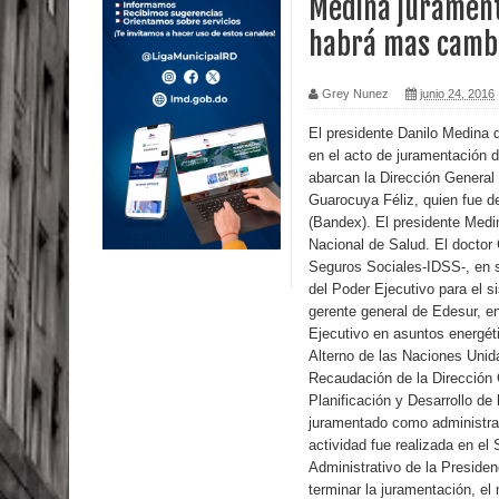
Medina jurament
habrá mas cambi
Calor extremo para este jueves en gran parte del t
Miles de marroquíes cruzan la frontera en masa p
Grey Nunez
junio 24, 2016
TC declara inconstitucional decreto sobre horario
El presidente Danilo Medina 
en el acto de juramentación d
abarcan la Dirección General
Congreso
Guarocuya Féliz, quien fue d
(Bandex). El presidente Medi
Presidente LMD Víctor D´Aza supervisa obra rellen
Nacional de Salud. El doctor
Seguros Sociales-IDSS-, en 
Un lunes trágico deja seis jóvenes muertos
del Poder Ejecutivo para el
gerente general de Edesur, e
Heridos y edificios colapsados tras terremoto de
Ejecutivo en asuntos energét
Alterno de las Naciones Unid
Poder Ejecutivo promulga modificaciones al nuev
Recaudación de la Dirección
Planificación y Desarrollo de
Diputado Félix Michell Rodríguez reveló que con
juramentado como administra
actividad fue realizada en el
3,500 millones de dólares
Administrativo de la Presiden
terminar la juramentación, el