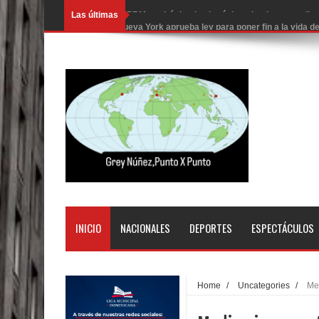
Las últimas
Nueva York aprueba ley para poner fin a la vida
Juan Luis Guerra cerrará los Juegos Centroamer
En Santiago precio del botellón de agua sube a 9
Entre 20 y 40 inmigrantes al día son detenidos e
Belkis Concepción será intervenida por un delic
Abel Martínez llama a los dominicanos a unirse p
Tres detenidos tras detectarse una presunta esta
PRM votará “por aclamación” a sus nuevas autor
INICIO
NACIONALES
DEPORTES
ESPECTÁCULOS
El expresidente peruano Ollanta Humala queda en 
DIGEIG y Liga Municipal Dominicana impulsan nu
Home
/
Uncategories
/
Me
La Fiscalía de Bolivia ordena la detención del ex