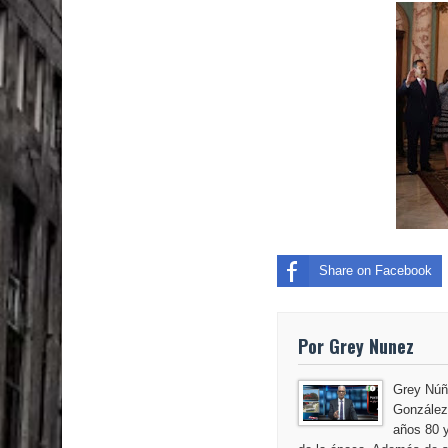
El PRM tendrá desde el próximo domingo una dir
Share on Facebook
Por Grey Nunez
Grey Núñ
González,
años 80 y