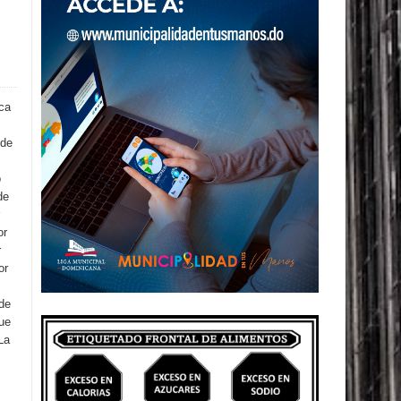
ca
 de
o
de
or
r
or
de
fue
La