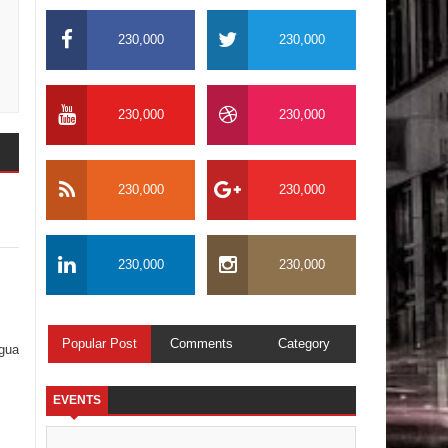
230,000
230,000
230,000
230,000
230,000
230,000
230,000
230,000
Popular Post
Comments
Category
igua
EVENTS