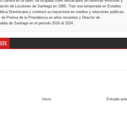
u carrera en la radio, ha ocupado roles destacados en diversas emisoras y
ciación de Locutores de Santiago en 1985. Tras una temporada en Estados
blica Dominicana y continuó su trayectoria en medios y relaciones públicas,
r de Prensa de la Presidencia en años recientes y Director de
ldia de Santiago en el período 2016 al 2024.
DOS
Inicio
Entrada ant