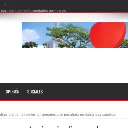
 de personas con enfermedades terminales
icanos SD 2026
0 pesos
n los aeropuertos de EE.UU., según NBC
ado problema cardíaco
ara sacar al PRM del Gobierno
fa contra el Ayuntamiento de Santiago
idades
OPINIÓN
SOCIALES
libertad tras la anulación de condena de 15 años por lavado
evas metas de transparencia a través SISMAP municipal
dina juramenta nuevos funcionarios,dice por ahora no habrá mas cambios.
presidente Evo Morales