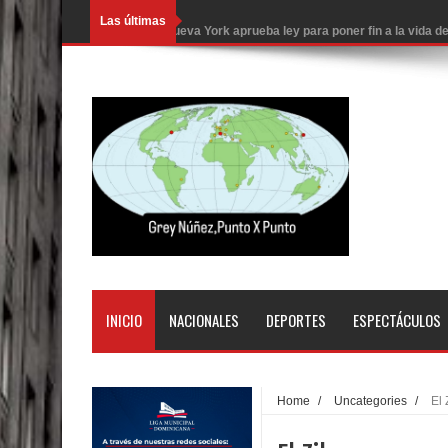
Las últimas
Nueva York aprueba ley para poner fin a la vida
Juan Luis Guerra cerrará los Juegos Centroamer
En Santiago precio del botellón de agua sube a 9
Entre 20 y 40 inmigrantes al día son detenidos e
Belkis Concepción será intervenida por un delic
Abel Martínez llama a los dominicanos a unirse p
Tres detenidos tras detectarse una presunta esta
PRM votará “por aclamación” a sus nuevas autor
INICIO
NACIONALES
DEPORTES
ESPECTÁCULOS
El expresidente peruano Ollanta Humala queda en 
DIGEIG y Liga Municipal Dominicana impulsan nu
Home
/
Uncategories
/
El
La Fiscalía de Bolivia ordena la detención del ex