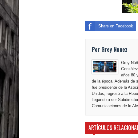
El PRM tendrá desde el próximo domingo una dir
Share on Facebook
Por Grey Nunez
Grey Núñ
González,
años 80 y
de la época. Además de s
fue presidente de la Aso
Unidos, regresó a la Repú
llegando a ser Subdirecto
Comunicaciones de la Alca
ARTÍCULOS RELACIONA