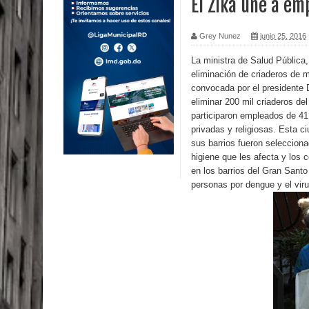
El Zika une a em
Calor extremo para este jueves en gran parte del t
Grey Nunez
junio 25, 2016
Miles de marroquíes cruzan la frontera en masa p
La ministra de Salud Pública
eliminación de criaderos de 
TC declara inconstitucional decreto sobre horario
convocada por el presidente 
eliminar 200 mil criaderos d
Congreso
participaron empleados de 41 
privadas y religiosas. Esta ci
Presidente LMD Víctor D´Aza supervisa obra rellen
sus barrios fueron selecciona
higiene que les afecta y los 
Un lunes trágico deja seis jóvenes muertos
en los barrios del Gran Sant
personas por dengue y el viru
Heridos y edificios colapsados tras terremoto de
Poder Ejecutivo promulga modificaciones al nuev
Diputado Félix Michell Rodríguez reveló que con
3,500 millones de dólares