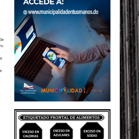
 de
vo
ue
se
1