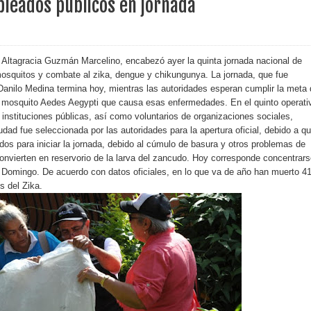
pleados públicos en jornada
erritorio nacional
ara entrar a España
, Altagracia Guzmán Marcelino, encabezó ayer la quinta jornada nacional de
mosquitos y combate al zika, dengue y chikungunya. La jornada, que fue
s de venta de alcohol vigente desde 2006 y exige ley del
Danilo Medina termina hoy, mientras las autoridades esperan cumplir la meta
el mosquito Aedes Aegypti que causa esas enfermedades. En el quinto operati
instituciones públicas, así como voluntarios de organizaciones sociales,
udad fue seleccionada por las autoridades para la apertura oficial, debido a q
o sanitario y se reúne con alcalde San Cristóbal
dos para iniciar la jornada, debido al cúmulo de basura y otros problemas de
convierten en reservorio de la larva del zancudo. Hoy corresponde concentrar
o Domingo. De acuerdo con datos oficiales, en lo que va de año han muerto 4
s del Zika.
 magnitud 7,1 en Japón
o Código Penal
 Presupuesto Complementario gobierno endeuda país con