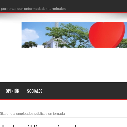
 de personas con enfermedades terminales
icanos SD 2026
0 pesos
n los aeropuertos de EE.UU., según NBC
ado problema cardíaco
ara sacar al PRM del Gobierno
fa contra el Ayuntamiento de Santiago
idades
OPINIÓN
SOCIALES
libertad tras la anulación de condena de 15 años por lavado
evas metas de transparencia a través SISMAP municipal
 Zika une a empleados públicos en jornada
presidente Evo Morales