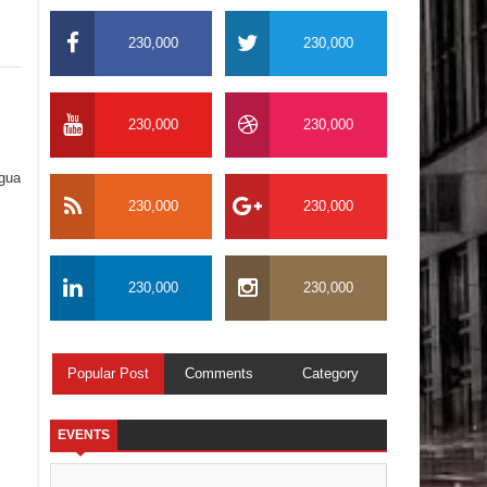
230,000
230,000
230,000
230,000
igua
230,000
230,000
230,000
230,000
Popular Post
Comments
Category
EVENTS