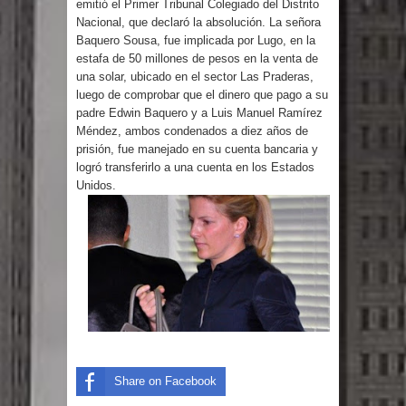
emitió el Primer Tribunal Colegiado del Distrito
Humala queda en libertad tras la
Nacional, que declaró la absolución. La señora
Baquero Sousa, fue implicada por Lugo, en la
anulación de condena de 15 años por
estafa de 50 millones de pesos en la venta de
una solar, ubicado en el sector Las Praderas,
lavado
luego de comprobar que el dinero que pago a su
padre Edwin Baquero y a Luis Manuel Ramírez
DIGEIG y Liga Municipal Dominicana
Méndez, ambos condenados a diez años de
prisión, fue manejado en su cuenta bancaria y
impulsan nuevas metas de
logró transferirlo a una cuenta en los Estados
Unidos.
transparencia a través SISMAP
municipal
La Fiscalía de Bolivia ordena la
detención del expresidente Evo
Morales
Share on Facebook
Calor extremo para este jueves en