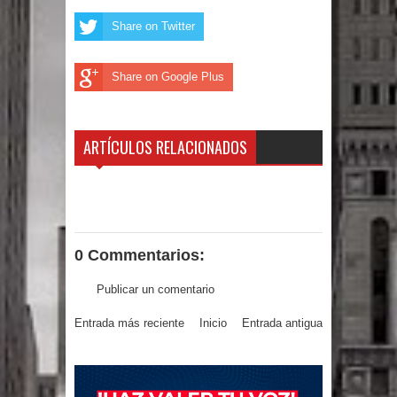
gran parte del territorio nacional
Share on Twitter
Miles de marroquíes cruzan la
Share on Google Plus
frontera en masa para entrar a
España
ARTÍCULOS RELACIONADOS
TC declara inconstitucional decreto
sobre horarios de venta de alcohol
vigente desde 2006 y exige ley del
0 Commentarios:
Congreso
Publicar un comentario
Presidente LMD Víctor D´Aza
Entrada más reciente
Inicio
Entrada antigua
supervisa obra relleno sanitario y se
reúne con alcalde San Cristóbal