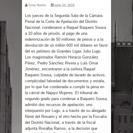
Grey Nunez
junio 24, 2016
por un delicado problema cardíaco
Los jueces de la Segunda Sala de la Cámara
Penal de la Corte de Apelación del Distrito
Abel Martínez llama a los
Nacional, condenaron a Raquel Baquero Sousa
a 10 años de prisión, al pago de una
dominicanos a unirse para sacar al
indemnización de 50 millones de pesos y a la
devolución de un millón 600 mil dólares en favor
PRM del Gobierno
del ex pelotero de Grandes Ligas Julio Lugo.
Los magistrados Ramón Horacio González
Tres detenidos tras detectarse una
Pérez, Pedro Sánchez Rivera y Luis Omar
Jiménez, encontraron a la señora Raquel
presunta estafa contra el
Baquero Sousa, culpable de lavado de activos,
complicidad falsedad de documentos y estafa,
Ayuntamiento de Santiago
por lo que fue condenada a cumplir la pena en
la cárcel de Najayo Mujeres. El tribunal de
PRM votará “por aclamación” a sus
segundo grado para condenar a Baquero Sousa,
admitió dos recursos de apelación, uno
nuevas autoridades
interpuesto por Lugo, a a través de su abogado
René del Rosario y el otro hecho por la Fiscalía
del Distrito Nacional, a través de la fiscal
El expresidente peruano Ollanta
adjunta Rosalba Ramos, a la decisión que