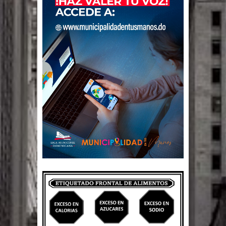
Un lunes trágico deja seis jóvenes
muertos
Heridos y edificios colapsados tras
terremoto de magnitud 7,1 en Japón
Poder Ejecutivo promulga
modificaciones al nuevo Código Penal
Diputado Félix Michell Rodríguez
reveló que con Presupuesto
Complementario gobierno endeuda
país con 3,500 millones de dólares