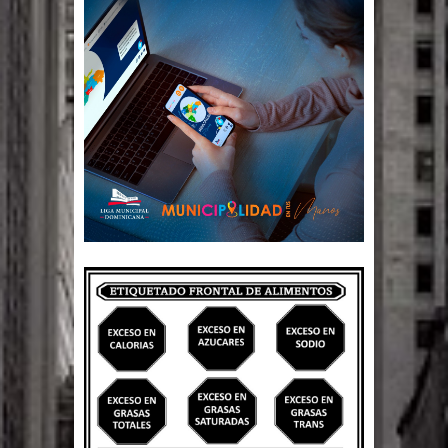
Un lunes trágico deja seis jóvenes
muertos
Heridos y edificios colapsados tras
terremoto de magnitud 7,1 en Japón
Poder Ejecutivo promulga
modificaciones al nuevo Código Penal
Diputado Félix Michell Rodríguez
reveló que con Presupuesto
Complementario gobierno endeuda
país con 3,500 millones de dólares