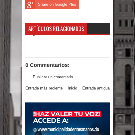
Share on Google Plus
gran parte del territorio nacional
Miles de marroquíes cruzan la
ARTÍCULOS RELACIONADOS
frontera en masa para entrar a
España
TC declara inconstitucional decreto
0 Commentarios:
sobre horarios de venta de alcohol
Publicar un comentario
vigente desde 2006 y exige ley del
Entrada más reciente
Inicio
Entrada antigua
Congreso
Presidente LMD Víctor D´Aza
supervisa obra relleno sanitario y se
reúne con alcalde San Cristóbal