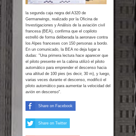
Humala queda en libertad tras la
la segunda caja negra del A320 de
anulación de condena de 15 años por
Germanwings, realizado por la Oficina de
Investigaciones y Análisis de la aviación civil
lavado
francesa (BEA), confirma que el copiloto
estrelló de forma deliberada la aeronave contra
DIGEIG y Liga Municipal Dominicana
los Alpes franceses con 150 personas a bordo.
En un comunicado, la BEA no deja lugar a
impulsan nuevas metas de
dudas: "Una primera lectura hace aparecer que
el piloto presente en la cabina utilizó el piloto
transparencia a través SISMAP
automático para emprender el descenso hacia
una altitud de 100 pies (es decir, 30 m), y luego,
municipal
varias veces durante el descenso, modificó el
piloto automático para aumentar la velocidad del
La Fiscalía de Bolivia ordena la
avión en descenso".
detención del expresidente Evo
Share on Facebook
Morales
Share on Twitter
Calor extremo para este jueves en