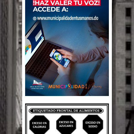
Un lunes trágico deja seis jóvenes
muertos
Heridos y edificios colapsados tras
terremoto de magnitud 7,1 en Japón
Poder Ejecutivo promulga
modificaciones al nuevo Código Penal
Diputado Félix Michell Rodríguez
reveló que con Presupuesto
Complementario gobierno endeuda
país con 3,500 millones de dólares