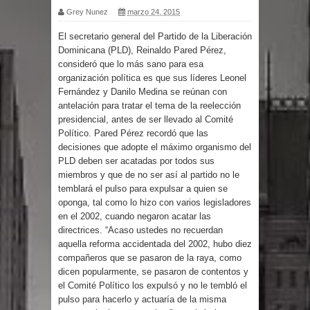
Grey Nunez
marzo 24, 2015
por un delicado problema cardíaco
El secretario general del Partido de la Liberación
Dominicana (PLD), Reinaldo Pared Pérez,
Abel Martínez llama a los
consideró que lo más sano para esa
organización política es que sus líderes Leonel
dominicanos a unirse para sacar al
Fernández y Danilo Medina se reúnan con
antelación para tratar el tema de la reelección
PRM del Gobierno
presidencial, antes de ser llevado al Comité
Político. Pared Pérez recordó que las
Tres detenidos tras detectarse una
decisiones que adopte el máximo organismo del
PLD deben ser acatadas por todos sus
presunta estafa contra el
miembros y que de no ser así al partido no le
temblará el pulso para expulsar a quien se
Ayuntamiento de Santiago
oponga, tal como lo hizo con varios legisladores
en el 2002, cuando negaron acatar las
PRM votará “por aclamación” a sus
directrices. “Acaso ustedes no recuerdan
aquella reforma accidentada del 2002, hubo diez
nuevas autoridades
compañeros que se pasaron de la raya, como
dicen popularmente, se pasaron de contentos y
el Comité Político los expulsó y no le tembló el
El expresidente peruano Ollanta
pulso para hacerlo y actuaría de la misma