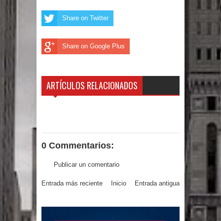
gran parte del territorio nacional
Share on Twitter
Miles de marroquíes cruzan la
Share on Google Plus
frontera en masa para entrar a
España
ARTÍCULOS RELACIONADOS
TC declara inconstitucional decreto
sobre horarios de venta de alcohol
vigente desde 2006 y exige ley del
0 Commentarios:
Congreso
Publicar un comentario
Presidente LMD Víctor D´Aza
Entrada más reciente
Inicio
Entrada antigua
supervisa obra relleno sanitario y se
reúne con alcalde San Cristóbal