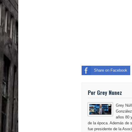
El PRM tendrá desde el próximo domingo una dir
Share on Facebook
Por Grey Nunez
Grey Núñ
González,
años 80 y
de la época. Además de s
fue presidente de la Aso