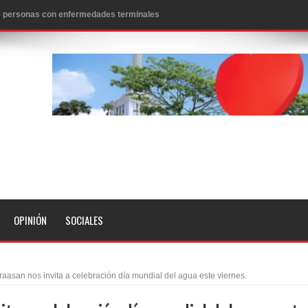
 de personas con enfermedades terminales
icanos SD 2026
0 pesos
n los aeropuertos de EE.UU., según NBC
ado problema cardíaco
ara sacar al PRM del Gobierno
fa contra el Ayuntamiento de Santiago
idades
OPINIÓN
SOCIALES
libertad tras la anulación de condena de 15 años por lavado
evas metas de transparencia a través SISMAP municipal
aasan nos invita a celebración día mundial del agua este viernes.
presidente Evo Morales