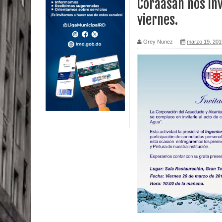
Coraasan nos inv
viernes.
Calor extremo para este jueves en gran parte del t
Miles de marroquíes cruzan la frontera en masa p
Grey Nunez
marzo 19, 201
TC declara inconstitucional decreto sobre horario
Congreso
Presidente LMD Víctor D´Aza supervisa obra rellen
Un lunes trágico deja seis jóvenes muertos
Heridos y edificios colapsados tras terremoto de
Poder Ejecutivo promulga modificaciones al nuev
Diputado Félix Michell Rodríguez reveló que con
3,500 millones de dólares