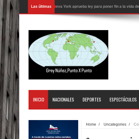
Las últimas
Nueva York aprueba ley para poner fin a la vida
Juan Luis Guerra cerrará los Juegos Centroamer
En Santiago precio del botellón de agua sube a 9
Entre 20 y 40 inmigrantes al día son detenidos e
Belkis Concepción será intervenida por un delic
Abel Martínez llama a los dominicanos a unirse p
Tres detenidos tras detectarse una presunta esta
PRM votará “por aclamación” a sus nuevas autor
INICIO
NACIONALES
DEPORTES
ESPECTÁCULOS
El expresidente peruano Ollanta Humala queda en 
DIGEIG y Liga Municipal Dominicana impulsan nu
Home
/
Uncategories
/
Cor
La Fiscalía de Bolivia ordena la detención del ex