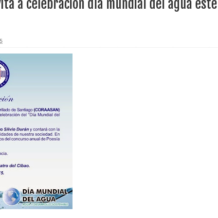
ita a celebración día mundial del agua este
erritorio nacional
ara entrar a España
5
s de venta de alcohol vigente desde 2006 y exige ley del
o sanitario y se reúne con alcalde San Cristóbal
 magnitud 7,1 en Japón
o Código Penal
 Presupuesto Complementario gobierno endeuda país con