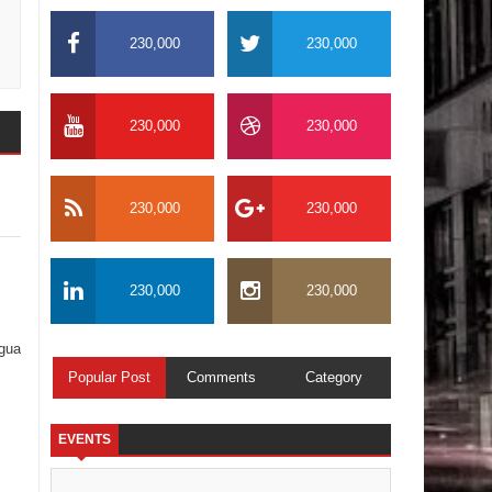
230,000
230,000
230,000
230,000
230,000
230,000
230,000
230,000
igua
Popular Post
Comments
Category
EVENTS