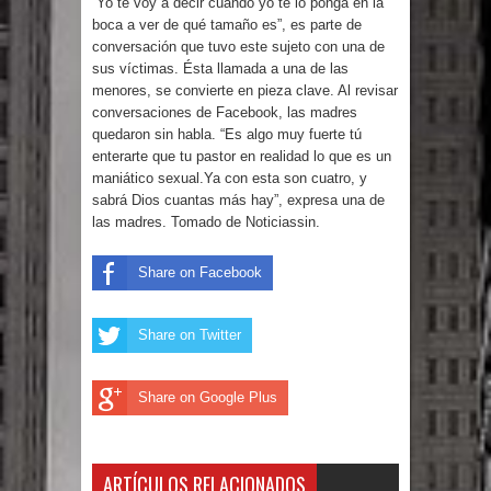
“Yo te voy a decir cuando yo te lo ponga en la
Humala queda en libertad tras la
boca a ver de qué tamaño es”, es parte de
conversación que tuvo este sujeto con una de
anulación de condena de 15 años por
sus víctimas. Ésta llamada a una de las
menores, se convierte en pieza clave. Al revisar
lavado
conversaciones de Facebook, las madres
quedaron sin habla. “Es algo muy fuerte tú
DIGEIG y Liga Municipal Dominicana
enterarte que tu pastor en realidad lo que es un
maniático sexual.Ya con esta son cuatro, y
impulsan nuevas metas de
sabrá Dios cuantas más hay”, expresa una de
las madres. Tomado de Noticiassin.
transparencia a través SISMAP
Share on Facebook
municipal
La Fiscalía de Bolivia ordena la
Share on Twitter
detención del expresidente Evo
Share on Google Plus
Morales
Calor extremo para este jueves en
ARTÍCULOS RELACIONADOS