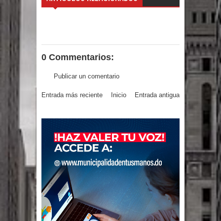
gran parte del territorio nacional
Miles de marroquíes cruzan la
frontera en masa para entrar a
0 Commentarios:
España
Publicar un comentario
TC declara inconstitucional decreto
Entrada más reciente
Inicio
Entrada antigua
sobre horarios de venta de alcohol
vigente desde 2006 y exige ley del
Congreso
Presidente LMD Víctor D´Aza
supervisa obra relleno sanitario y se
reúne con alcalde San Cristóbal