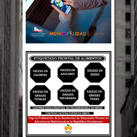
Un lunes trágico deja seis jóvenes
muertos
Heridos y edificios colapsados tras
terremoto de magnitud 7,1 en Japón
Poder Ejecutivo promulga
modificaciones al nuevo Código Penal
Diputado Félix Michell Rodríguez
reveló que con Presupuesto
Complementario gobierno endeuda
país con 3,500 millones de dólares