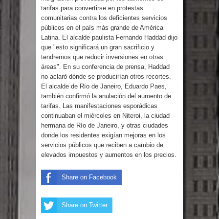
Humala queda en libertad tras la
tarifas para convertirse en protestas
comunitarias contra los deficientes servicios
anulación de condena de 15 años por
públicos en el país más grande de América
Latina. El alcalde paulista Fernando Haddad dijo
lavado
que "esto significará un gran sacrificio y
tendremos que reducir inversiones en otras
DIGEIG y Liga Municipal Dominicana
áreas". En su conferencia de prensa, Haddad
no aclaró dónde se producirían otros recortes.
impulsan nuevas metas de
El alcalde de Río de Janeiro, Eduardo Paes,
también confirmó la anulación del aumento de
tarifas. Las manifestaciones esporádicas
transparencia a través SISMAP
continuaban el miércoles en Niteroi, la ciudad
hermana de Río de Janeiro, y otras ciudades
municipal
donde los residentes exigían mejoras en los
servicios públicos que reciben a cambio de
La Fiscalía de Bolivia ordena la
elevados impuestos y aumentos en los precios.
detención del expresidente Evo
Share on Facebook
Morales
Share on Twitter
Calor extremo para este jueves en