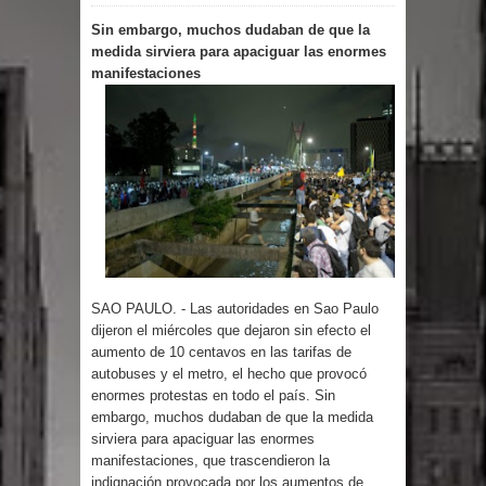
Sin embargo, muchos dudaban de que la
por un delicado problema cardíaco
medida sirviera para apaciguar las enormes
manifestaciones
Abel Martínez llama a los
dominicanos a unirse para sacar al
PRM del Gobierno
Tres detenidos tras detectarse una
presunta estafa contra el
SAO PAULO. - Las autoridades en Sao Paulo
Ayuntamiento de Santiago
dijeron el miércoles que dejaron sin efecto el
aumento de 10 centavos en las tarifas de
PRM votará “por aclamación” a sus
autobuses y el metro, el hecho que provocó
enormes protestas en todo el país. Sin
nuevas autoridades
embargo, muchos dudaban de que la medida
sirviera para apaciguar las enormes
El expresidente peruano Ollanta
manifestaciones, que trascendieron la
indignación provocada por los aumentos de