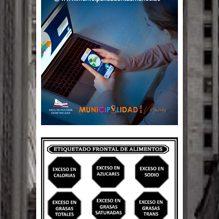
Un lunes trágico deja seis jóvenes
muertos
Heridos y edificios colapsados tras
terremoto de magnitud 7,1 en Japón
Poder Ejecutivo promulga
modificaciones al nuevo Código Penal
Diputado Félix Michell Rodríguez
reveló que con Presupuesto
Complementario gobierno endeuda
país con 3,500 millones de dólares