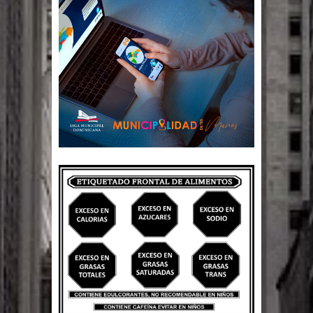
Un lunes trágico deja seis jóvenes
muertos
Heridos y edificios colapsados tras
terremoto de magnitud 7,1 en Japón
Poder Ejecutivo promulga
modificaciones al nuevo Código Penal
Diputado Félix Michell Rodríguez
reveló que con Presupuesto
Complementario gobierno endeuda
país con 3,500 millones de dólares