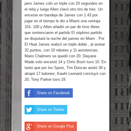
Humala queda en libertad tras la
pero James coló un triple con 20 segundos en
el reloj y luego Allen clavó otro tiro de tres. Un
anulación de condena de 15 años por
enceste en bandeja de James con 1:43 por
jugar en el tiempo le dio a Miami una ventaja
101- 100 y Allen añadió un par de tiros libres
lavado
que sentenciaron el partido El séptimo partido
se disputará la noche del jueves en Miam . Por
DIGEIG y Liga Municipal Dominicana
El Heat James realizó un triple doble , al anotar
32 puntos, con 10 rebotes y 11 asistencias;
impulsan nuevas metas de
Mario Chalmers se quedó con 20; Dwyane
Wade solo encestó 14 y Chris Bosh tuvo 10. En
transparencia a través SISMAP
tanto que por los Spurs, Tim Duncan anotó 30 y
atrapó 17 balones; Kawhi Leonard concluyó con
municipal
20; Tony Parker tuvo 19.
La Fiscalía de Bolivia ordena la
Share on Facebook
detención del expresidente Evo
Share on Twitter
Morales
Calor extremo para este jueves en
Share on Google Plus