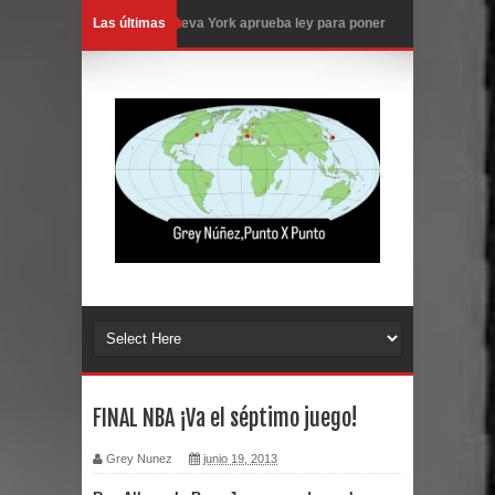
Las últimas
Nueva York aprueba ley para poner
fin a la vida de personas con
enfermedades terminales
Juan Luis Guerra cerrará los Juegos
Centroamericanos SD 2026
En Santiago precio del botellón de
agua sube a 90 pesos
Entre 20 y 40 inmigrantes al día son
detenidos en los aeropuertos de
FINAL NBA ¡Va el séptimo juego!
EE.UU., según NBC
Grey Nunez
junio 19, 2013
Belkis Concepción será intervenida