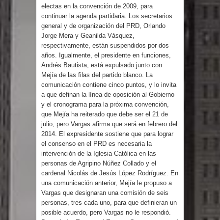
Humala queda en libertad tras la
electas en la convención de 2009, para
continuar la agenda partidaria. Los secretarios
anulación de condena de 15 años por
general y de organización del PRD, Orlando
Jorge Mera y Geanilda Vásquez,
lavado
respectivamente, están suspendidos por dos
años. Igualmente, el presidente en funciones,
Andrés Bautista, está expulsado junto con
DIGEIG y Liga Municipal Dominicana
Mejía de las filas del partido blanco. La
comunicación contiene cinco puntos, y lo invita
impulsan nuevas metas de
a que definan la línea de oposición al Gobierno
y el cronograma para la próxima convención,
transparencia a través SISMAP
que Mejía ha reiterado que debe ser el 21 de
julio, pero Vargas afirma que será en febrero del
municipal
2014. El expresidente sostiene que para lograr
el consenso en el PRD es necesaria la
La Fiscalía de Bolivia ordena la
intervención de la Iglesia Católica en las
personas de Agripino Núñez Collado y el
detención del expresidente Evo
cardenal Nicolás de Jesús López Rodríguez. En
una comunicación anterior, Mejía le propuso a
Morales
Vargas que designaran una comisión de seis
personas, tres cada uno, para que definieran un
Calor extremo para este jueves en
posible acuerdo, pero Vargas no le respondió.