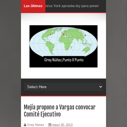
Las últimas
Nueva York aprueba ley para poner
fin a la vida de personas con
enfermedades terminales
Juan Luis Guerra cerrará los Juegos
Centroamericanos SD 2026
En Santiago precio del botellón de
agua sube a 90 pesos
Entre 20 y 40 inmigrantes al día son
detenidos en los aeropuertos de
Mejía propone a Vargas convocar
Comité Ejecutivo
EE.UU., según NBC
Grey Nunez
mayo 30, 2013
Belkis Concepción será intervenida