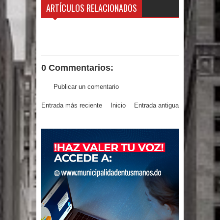
ARTÍCULOS RELACIONADOS
Un lunes trágico deja seis jóvenes
muertos
Heridos y edificios colapsados tras
0 Commentarios:
terremoto de magnitud 7,1 en Japón
Publicar un comentario
Poder Ejecutivo promulga
Entrada más reciente
Inicio
Entrada antigua
modificaciones al nuevo Código Penal
Diputado Félix Michell Rodríguez
reveló que con Presupuesto
Complementario gobierno endeuda
país con 3,500 millones de dólares