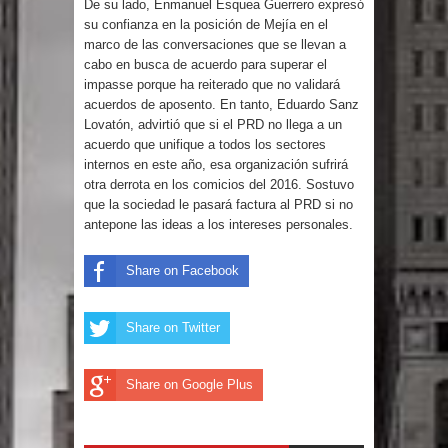
De su lado, Enmanuel Esquea Guerrero expresó
gran parte del territorio nacional
su confianza en la posición de Mejía en el
marco de las conversaciones que se llevan a
Miles de marroquíes cruzan la
cabo en busca de acuerdo para superar el
impasse porque ha reiterado que no validará
acuerdos de aposento. En tanto, Eduardo Sanz
frontera en masa para entrar a
Lovatón, advirtió que si el PRD no llega a un
acuerdo que unifique a todos los sectores
España
internos en este año, esa organización sufrirá
otra derrota en los comicios del 2016. Sostuvo
TC declara inconstitucional decreto
que la sociedad le pasará factura al PRD si no
antepone las ideas a los intereses personales.
sobre horarios de venta de alcohol
Share on Facebook
vigente desde 2006 y exige ley del
Congreso
Share on Twitter
Presidente LMD Víctor D´Aza
Share on Google Plus
supervisa obra relleno sanitario y se
reúne con alcalde San Cristóbal