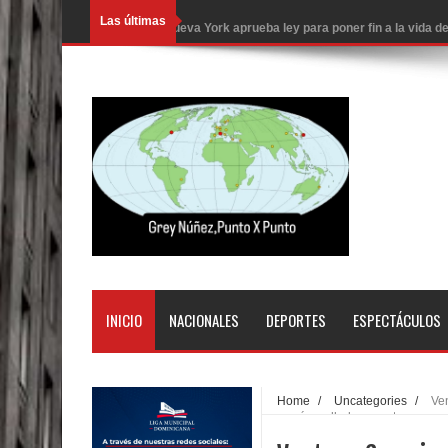
Las últimas
Nueva York aprueba ley para poner fin a la vida
Juan Luis Guerra cerrará los Juegos Centroamer
En Santiago precio del botellón de agua sube a 9
Entre 20 y 40 inmigrantes al día son detenidos e
Belkis Concepción será intervenida por un delic
Abel Martínez llama a los dominicanos a unirse p
Tres detenidos tras detectarse una presunta esta
PRM votará “por aclamación” a sus nuevas autor
INICIO
NACIONALES
DEPORTES
ESPECTÁCULOS
El expresidente peruano Ollanta Humala queda en 
DIGEIG y Liga Municipal Dominicana impulsan nu
Home
/
Uncategories
/
Ve
ganará arrolladoramente
La Fiscalía de Bolivia ordena la detención del ex