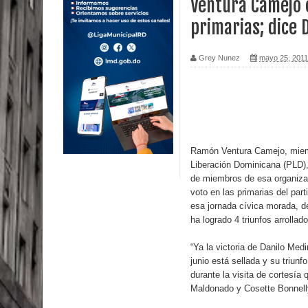
Ventura Camejo 
primarias; dice
Calor extremo para este jueves en gran parte del t
Miles de marroquíes cruzan la frontera en masa p
Grey Nunez
mayo 25, 2011
TC declara inconstitucional decreto sobre horario
Congreso
Presidente LMD Víctor D´Aza supervisa obra rellen
Ramón Ventura Camejo, miembr
Liberación Dominicana (PLD),
Un lunes trágico deja seis jóvenes muertos
de miembros de esa organizac
voto en las primarias del par
Heridos y edificios colapsados tras terremoto de
esa jornada cívica morada, deb
ha logrado 4 triunfos arrollad
Poder Ejecutivo promulga modificaciones al nuev
“Ya la victoria de Danilo Med
Diputado Félix Michell Rodríguez reveló que con
junio está sellada y su triunf
durante la visita de cortesía 
3,500 millones de dólares
Maldonado y Cosette Bonnell