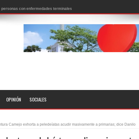
 de personas con enfermedades terminales
icanos SD 2026
0 pesos
n los aeropuertos de EE.UU., según NBC
ado problema cardíaco
ara sacar al PRM del Gobierno
fa contra el Ayuntamiento de Santiago
idades
OPINIÓN
SOCIALES
libertad tras la anulación de condena de 15 años por lavado
evas metas de transparencia a través SISMAP municipal
ntura Camejo exhorta a peledeíatas acudir masivamente a primarias; dice Danilo
presidente Evo Morales