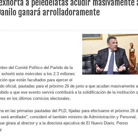
exhorta a peledeíatas acudir masivamente 
 Danilo ganará arrolladoramente
erritorio nacional
ara entrar a España
s de venta de alcohol vigente desde 2006 y exige ley del
o sanitario y se reúne con alcalde San Cristóbal
o del Comité Político del Partido de la
 exhortó este miércoles a los 2.3 millones
ión que están facultados para ejercer el
tido oficial, pautadas para el próximo 26 de junio a que acudan masivamente a
 magnitud 7,1 en Japón
ido a que ese evento servirá contribuirá a la solidificación de la institución 
ores en los últimos comicios electorales.
o Código Penal
ina en las primarias pautadas del PLD, fijadas para efectuarse el próximo 26 
 Presupuesto Complementario gobierno endeuda país con
o será arrollador”, consideró el también ministro de Administración y Personal,
que girara al director y a la directora ejecutiva de El Nuevo Diario, Persio
y.