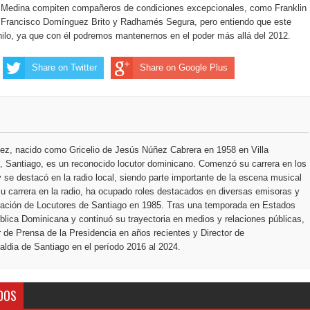
ección de hombres
n Medina compiten compañeros de condiciones excepcionales, como Franklin
Francisco Domínguez Brito y Radhamés Segura, pero entiendo que este
lo, ya que con él podremos mantenernos en el poder más allá del 2012.
Share on Twitter
Share on Google Plus
ez, nacido como Gricelio de Jesús Núñez Cabrera en 1958 en Villa
 Santiago, es un reconocido locutor dominicano. Comenzó su carrera en los
 se destacó en la radio local, siendo parte importante de la escena musical
u carrera en la radio, ha ocupado roles destacados en diversas emisoras y
ciación de Locutores de Santiago en 1985. Tras una temporada en Estados
blica Dominicana y continuó su trayectoria en medios y relaciones públicas,
r de Prensa de la Presidencia en años recientes y Director de
ldia de Santiago en el período 2016 al 2024.
DOS