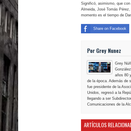
El PRM tendrá desde el próximo domingo una dir
Significó, asimismo, que co
Almeida, José Tomás Pérez, 
momento es el tiempo de Dani
Share on Facebook
Por Grey Nunez
Grey Núñ
González,
años 80 y
de la época. Además de s
fue presidente de la Aso
Unidos, regresó a la Repú
llegando a ser Subdirecto
Comunicaciones de la Alca
ARTÍCULOS RELACIONA