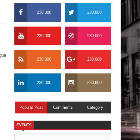
230,000
230,000
230,000
230,000
igua
230,000
230,000
230,000
230,000
Popular Post
Comments
Category
EVENTS