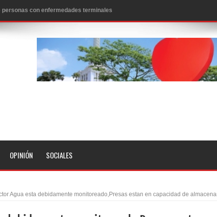
 de personas con enfermedades terminales
icanos SD 2026
0 pesos
n los aeropuertos de EE.UU., según NBC
ado problema cardíaco
ara sacar al PRM del Gobierno
fa contra el Ayuntamiento de Santiago
idades
OPINIÓN
SOCIALES
libertad tras la anulación de condena de 15 años por lavado
evas metas de transparencia a través SISMAP municipal
ctor Agua esta debidamente monitoreado,Presas estan en capacidad de almacena
presidente Evo Morales