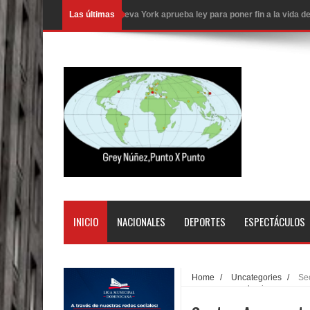
Las últimas
Nueva York aprueba ley para poner fin a la vida
Juan Luis Guerra cerrará los Juegos Centroamer
En Santiago precio del botellón de agua sube a 9
Entre 20 y 40 inmigrantes al día son detenidos e
Belkis Concepción será intervenida por un delic
Abel Martínez llama a los dominicanos a unirse p
Tres detenidos tras detectarse una presunta esta
PRM votará “por aclamación” a sus nuevas autor
INICIO
NACIONALES
DEPORTES
ESPECTÁCULOS
El expresidente peruano Ollanta Humala queda en 
DIGEIG y Liga Municipal Dominicana impulsan nu
Home
/
Uncategories
/
Se
aguas caen en el pais.
La Fiscalía de Bolivia ordena la detención del ex