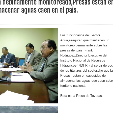
a debidamente monitoreado,Presas estan e
acenar aguas caen en el pais.
erritorio nacional
ara entrar a España
s de venta de alcohol vigente desde 2006 y exige ley del
Los funcionarios del Sector
Agua,aseguran que mantienen un
monitoreo permanente sobre las
presas del pais. Frank
o sanitario y se reúne con alcalde San Cristóbal
Rodriguez,Director Ejecutivo del
Instituto Nacional de Recursos
Hidraulicos(INDHRI),al servir de vo
de los titulares del sector,dijo que l
 magnitud 7,1 en Japón
Presas, estan en capacidad de
almacenar las aguas que caen sobre
o Código Penal
territorio nacional.
 Presupuesto Complementario gobierno endeuda país con
Esta es la Presa de Taveras.