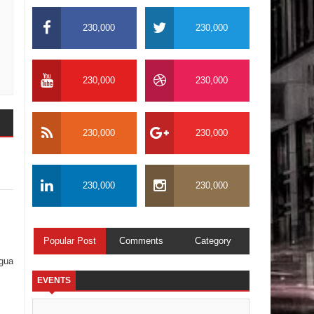
230,000
230,000
230,000
230,000
230,000
230,000
230,000
230,000
Popular Post
Comments
Category
igua
EVENTS