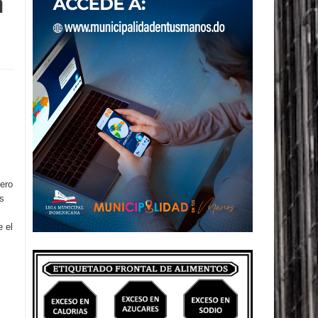
n
cero
as
 el