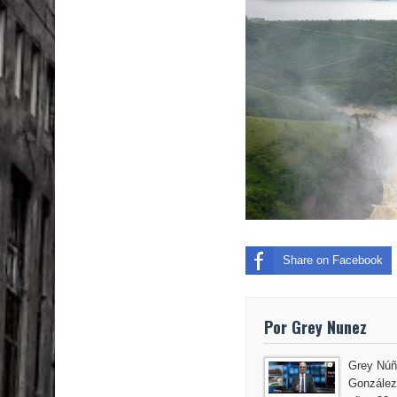
El PRM tendrá desde el próximo domingo una dir
Share on Facebook
Por Grey Nunez
Grey Núñ
González,